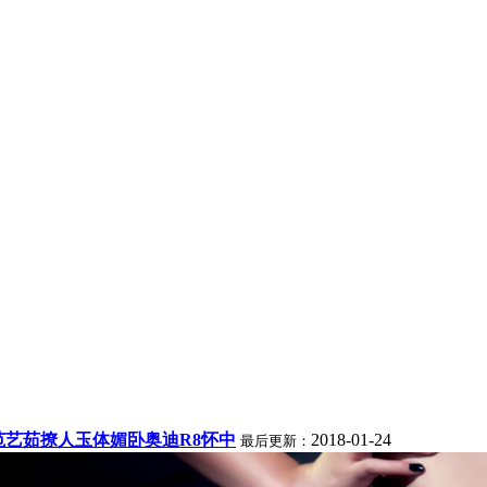
范艺茹撩人玉体媚卧奥迪R8怀中
2018-01-24
最后更新：