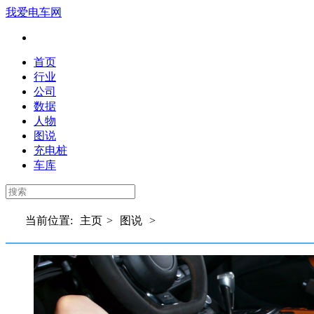
我爱电车网
首页
行业
公司
数据
人物
图说
充电桩
车库
当前位置:
主页
>
图说
>