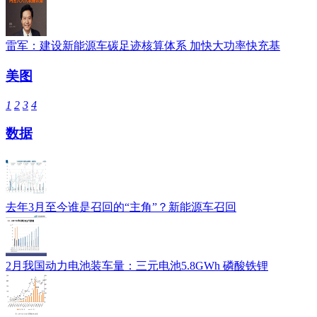
雷军：建设新能源车碳足迹核算体系 加快大功率快充基
美图
1
2
3
4
数据
去年3月至今谁是召回的“主角”？新能源车召回
2月我国动力电池装车量：三元电池5.8GWh 磷酸铁锂