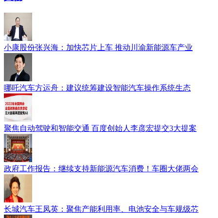
小康股份张兴海：加快芯片上车 推动川渝新能源车产业
哪吒汽车方运舟：建议统筹建设智能汽车操作系统生态
聚焦自动驾驶和智能交通 百度创始人李彦宏提交3大提案
政府工作报告：继续支持新能源汽车消费！车圈大佬两会
长城汽车王凤英：聚焦产能利用率、电池安全与车规级芯