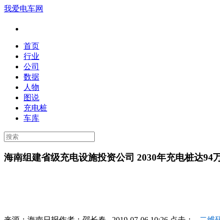
我爱电车网
首页
行业
公司
数据
人物
图说
充电桩
车库
海南组建省级充电设施投资公司 2030年充电桩达94
来源：
海南日报
作者：
邵长春
2019-07-06 10:26 点击：
二维