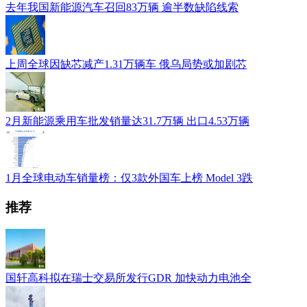
去年我国新能源汽车召回83万辆 逾半数缺陷线索
上周全球因缺芯减产1.31万辆车 俄乌局势或加剧芯
2月新能源乘用车批发销量达31.7万辆 出口4.53万辆
1月全球电动车销量榜：仅3款外国车上榜 Model 3跌
推荐
国轩高科拟在瑞士交易所发行GDR 加快动力电池全