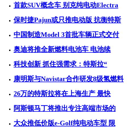
首款SUV概念车 别克纯电动Electra
保时捷Pajun或只推电动版 抗衡特斯
中国制造Model 3首批车辆正式交付
奥迪将推全新燃料电池车 电池续
科技创新 抓住强需求：特斯拉“
康明斯与Navistar合作研发8级氢燃料
26万的特斯拉将在上海生产 最快
阿斯顿马丁将推出专注高端市场的
大众推低价版e-Golf纯电动车型 限