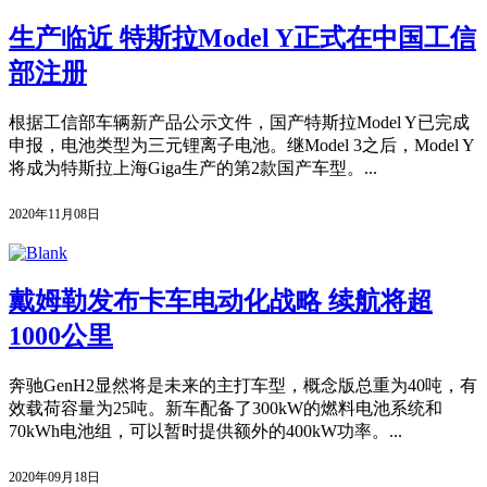
生产临近 特斯拉Model Y正式在中国工信
部注册
根据工信部车辆新产品公示文件，国产特斯拉Model Y已完成
申报，电池类型为三元锂离子电池。继Model 3之后，Model Y
将成为特斯拉上海Giga生产的第2款国产车型。...
2020年11月08日
戴姆勒发布卡车电动化战略 续航将超
1000公里
奔驰GenH2显然将是未来的主打车型，概念版总重为40吨，有
效载荷容量为25吨。新车配备了300kW的燃料电池系统和
70kWh电池组，可以暂时提供额外的400kW功率。...
2020年09月18日