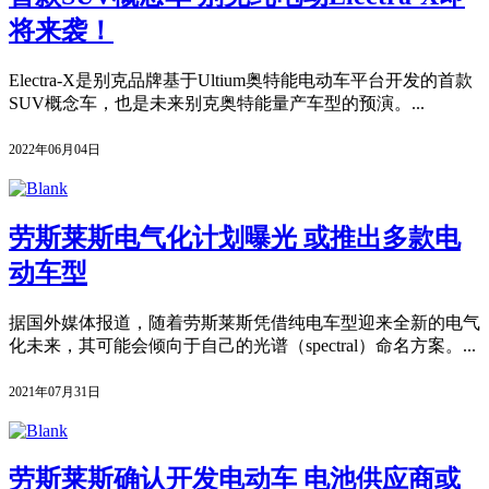
将来袭！
Electra-X是别克品牌基于Ultium奥特能电动车平台开发的首款
SUV概念车，也是未来别克奥特能量产车型的预演。...
2022年06月04日
劳斯莱斯电气化计划曝光 或推出多款电
动车型
据国外媒体报道，随着劳斯莱斯凭借纯电车型迎来全新的电气
化未来，其可能会倾向于自己的光谱（spectral）命名方案。...
2021年07月31日
劳斯莱斯确认开发电动车 电池供应商或