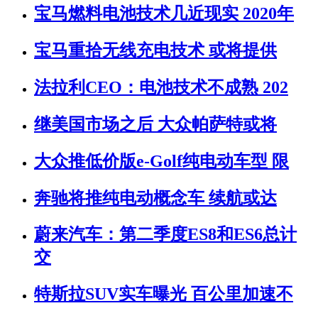
宝马燃料电池技术几近现实 2020年
宝马重拾无线充电技术 或将提供
法拉利CEO：电池技术不成熟 202
继美国市场之后 大众帕萨特或将
大众推低价版e-Golf纯电动车型 限
奔驰将推纯电动概念车 续航或达
蔚来汽车：第二季度ES8和ES6总计
交
特斯拉SUV实车曝光 百公里加速不