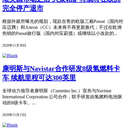
完全停产退市
根据外媒所曝光的规划，现款在售的欧版三厢Passat（国内对
应迈腾）和Arteon（CC）未来将不再更新换代；不过在欧洲
热销的Passat旅行版（国内对应蔚揽）或继续以小改款的...
2020年11月30日
康明斯与Navistar合作研发8级氢燃料卡
车 续航里程可达300英里
全球动力领导者康明斯（Cummins Inc.）宣布与Navistar
International Corporation.公司合作，联手研发由氢燃料电池驱
动的8级卡车。...
2020年11月13日