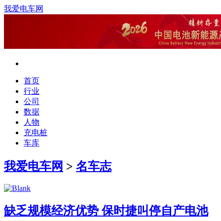
我爱电车网
首页
行业
公司
数据
人物
充电桩
车库
我爱电车网
>
名车志
缺乏规模经济优势 保时捷叫停自产电池