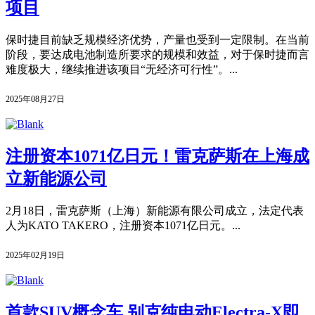
项目
保时捷目前缺乏规模经济优势，产量也受到一定限制。在当前
阶段，要达成电池制造所要求的规模和效益，对于保时捷而言
难度极大，继续推进该项目“无经济可行性”。...
2025年08月27日
注册资本1071亿日元！雷克萨斯在上海成
立新能源公司
2月18日，雷克萨斯（上海）新能源有限公司成立，法定代表
人为KATO TAKERO，注册资本1071亿日元。...
2025年02月19日
首款SUV概念车 别克纯电动Electra-X即