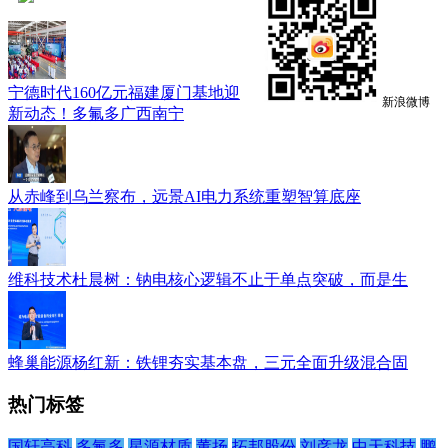
宁德时代160亿元福建厦门基地迎
新浪微博
新动态！多氟多广西南宁
从赤峰到乌兰察布，远景AI电力系统重塑智算底座
维科技术杜晨树：钠电核心逻辑不止于单点突破，而是生
蜂巢能源杨红新：铁锂夯实基本盘，三元全面升级混合固
热门标签
国轩高科
多氟多
星源材质
董扬
拓邦股份
刘彦龙
中天科技
鹏