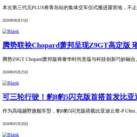
本次第三代元PLUS将青岛站的集体交车仪式搬进露营地，不止
2026年06月15日
腾势联袂Chopard萧邦呈现Z9GT高定版
腾势Z9GT Chopard萧邦版将奢华时尚意蕴与科技创新巧妙
2026年05月25日
可三轮行驶！豹8豹5闪充版首搭首发比亚迪云辇
作为高端越野旗舰车型，豹8豹5闪充版搭载比亚迪云辇-P Ul
2026年05月20日