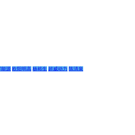
辉能源
欧阳明高
杨裕生
超威动力
陈清泉