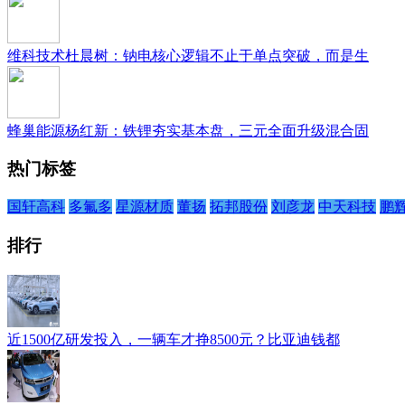
维科技术杜晨树：钠电核心逻辑不止于单点突破，而是生
蜂巢能源杨红新：铁锂夯实基本盘，三元全面升级混合固
热门标签
国轩高科
多氟多
星源材质
董扬
拓邦股份
刘彦龙
中天科技
鹏
排行
近1500亿研发投入，一辆车才挣8500元？比亚迪钱都