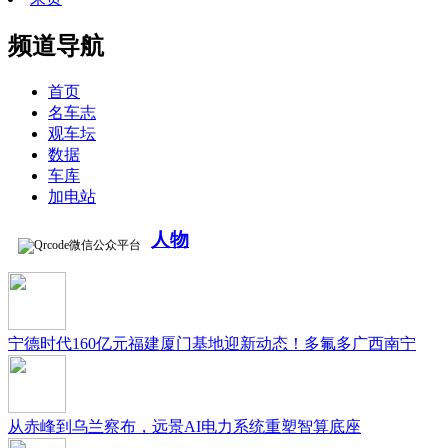
频道导航
首页
名车志
观车坛
数据
车库
加电站
人物
微信公众平台
宁德时代160亿元福建厦门基地迎新动态！多氟多广西南宁
从赤峰到乌兰察布，远景AI电力系统重塑智算底座