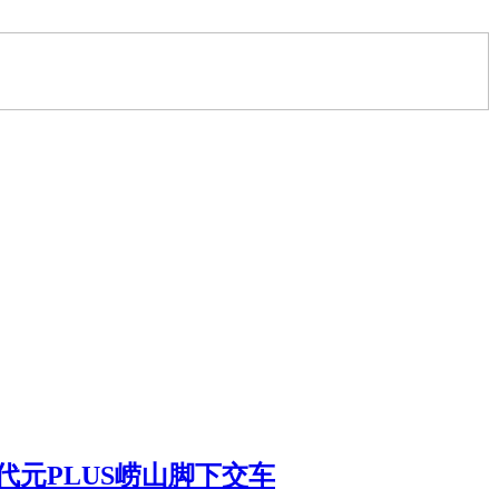
代元PLUS崂山脚下交车