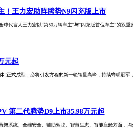
主！王力宏助阵腾势N9闪充版上市
球代言人王力宏以“第50万辆车主”与“闪充版首位车主”的双重身
8万元起
体”正式成型，必将引发方程豹新一轮销量高峰，持续蝉联冠军，再
第二代腾势D9上市35.98万元起
悬架系统、全维安全、辅助驾驶、智慧生态、智能座舱方面，均全