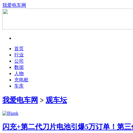
我爱电车网
首页
行业
公司
数据
人物
充电桩
车库
我爱电车网
>
观车坛
闪充+第二代刀片电池引爆5万订单！第三