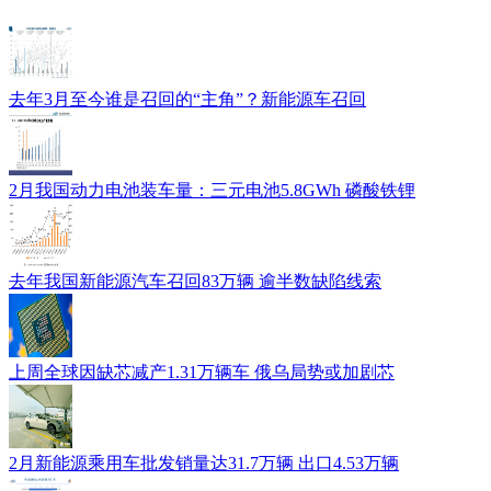
去年3月至今谁是召回的“主角”？新能源车召回
2月我国动力电池装车量：三元电池5.8GWh 磷酸铁锂
去年我国新能源汽车召回83万辆 逾半数缺陷线索
上周全球因缺芯减产1.31万辆车 俄乌局势或加剧芯
2月新能源乘用车批发销量达31.7万辆 出口4.53万辆