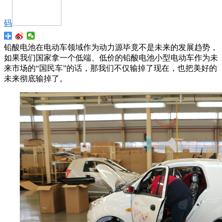
码
铅酸电池在电动车领域作为动力源毕竟不是未来的发展趋势，
如果我们国家拿一个低端、低价的铅酸电池小型电动车作为未
来市场的“国民车”的话，那我们不仅输掉了现在，也把美好的
未来彻底输掉了。