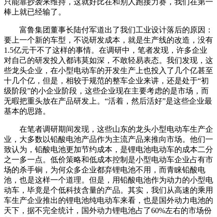
只能靠抄袭来维持，这就好比在和别人跑接力赛，我们在第一
棒上就已经输了。
富鲁集团董事长陆付军道出了我们工业设计落后的原因：
要上一个新的车型，不说研发成本，就是生产线的改造，没有
1.5亿元干不了这样的事情。在调研中，笔者发现，许多企业
对自己的研发投入都讳莫如深，不敢轻易表态。我们发现，这
些龙头企业，在小型电动车的开发生产上也投入了几个亿甚至
十几个亿，但是，相较于规范的整车企业来讲，还是处于“初
级阶段”的小企业阶段，这些企业现在主要考虑的是市场，而
无暇把重头放在产品研发上。“活着，然后活好”是这些企业最
基本的思路。
在笔者调研期间发现，这些山东的龙头小型电动车生产企
业，大多数以铅酸电池产品作为主流产品来推向市场。他们一
致认为，铅酸电池更加节约成本，是锂电池电动车的成本二分
之一多一点。低价策略和低成本控制是小型电动车企业占有市
场的杀手锏，为何众多企业都弃锂电池不用，而青睐铅酸电
池，也是这样一个道理。但是，用铅酸电池作为动力的小型电
动车，毕竟是个低科技含量的产品。其实，我们从高速的乘用
车生产企业推出的锂电池纯电动车来看，也是国外动力电池的
天下，据不完全统计，国外动力锂电池占了60%左右的市场份