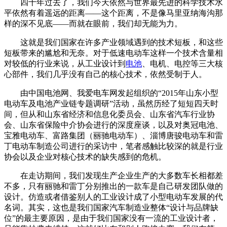
四十年过去了，我们今天依然与世界最先进的科学技术水
平依然有着遥远的距离——这个距离，不是像马里亚纳海沟那
样的深不见底——而就在眼前，我们却无能为力。
这就是我们国家在许多产业领域遇到的技术短板，和这些
短板带来的尴尬和无奈。对于低速电动车这样一个技术含量相
对较低的行业来说，从工业设计到
电池
、电机、电控等三大核
心部件，我们几乎没有自己的核心技术，依然受制于人。
由中国电池网、我爱电车网发起组织的“2015年山东小型
电动车及电池产业链专题调研”活动，虽然历经了短短四天时
间，但从和山东省经济和信息化委员会、山东省汽车行业协
会、山东省保险中介协会进行的深度座谈，以及对奥冠电池、
宝雅电动车、富路集团（丽驰电动车）、淄博唐骏电动车和雷
丁电动车制造公司进行的采访中，笔者感触比较深的就是行业
协会以及企业对核心技术的缺失感到的危机。
在走访期间，我们发现生产企业生产的大多数车长相都差
不多，只有丽驰和雷丁分别推出的一款车是自己研发团队做的
设计。仿造或者借鉴别人的工业设计成了小型电动车发展的代
名词。其实，这也是我们国家汽车制造业整体“设计与品牌缺
位”的最主要原因，是由于我们国家没有一流的工业设计者，