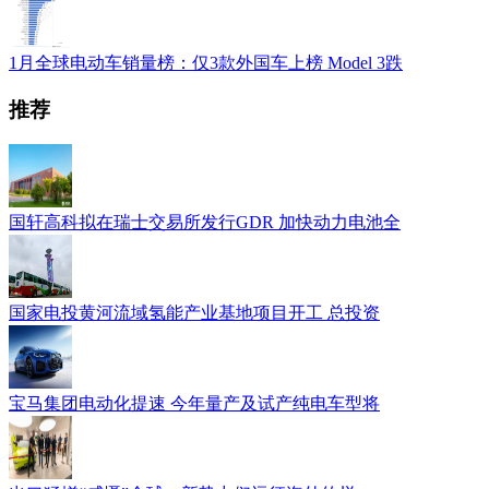
1月全球电动车销量榜：仅3款外国车上榜 Model 3跌
推荐
国轩高科拟在瑞士交易所发行GDR 加快动力电池全
国家电投黄河流域氢能产业基地项目开工 总投资
宝马集团电动化提速 今年量产及试产纯电车型将