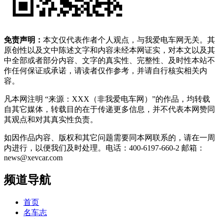
免责声明：
本文仅代表作者个人观点，与我爱电车网无关。其
原创性以及文中陈述文字和内容未经本网证实，对本文以及其
中全部或者部分内容、文字的真实性、完整性、及时性本站不
作任何保证或承诺，请读者仅作参考，并请自行核实相关内
容。
凡本网注明 “来源：XXX（非我爱电车网）”的作品，均转载
自其它媒体，转载目的在于传递更多信息，并不代表本网赞同
其观点和对其真实性负责。
如因作品内容、版权和其它问题需要同本网联系的，请在一周
内进行，以便我们及时处理。电话：400-6197-660-2 邮箱：
news@xevcar.com
频道导航
首页
名车志