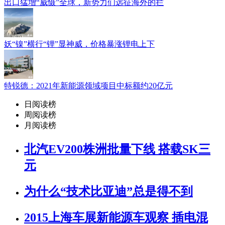
出口猛增“威慑”全球，新势力们远征海外的拦
妖“镍”横行“锂”显神威，价格暴涨锂电上下
特锐德：2021年新能源领域项目中标额约20亿元
日阅读榜
周阅读榜
月阅读榜
北汽EV200株洲批量下线 搭载SK三
元
为什么“技术比亚迪”总是得不到
2015上海车展新能源车观察 插电混