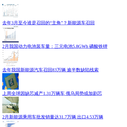
去年3月至今谁是召回的“主角”？新能源车召回
2月我国动力电池装车量：三元电池5.8GWh 磷酸铁锂
去年我国新能源汽车召回83万辆 逾半数缺陷线索
上周全球因缺芯减产1.31万辆车 俄乌局势或加剧芯
2月新能源乘用车批发销量达31.7万辆 出口4.53万辆