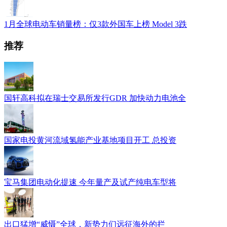
1月全球电动车销量榜：仅3款外国车上榜 Model 3跌
推荐
国轩高科拟在瑞士交易所发行GDR 加快动力电池全
国家电投黄河流域氢能产业基地项目开工 总投资
宝马集团电动化提速 今年量产及试产纯电车型将
出口猛增“威慑”全球，新势力们远征海外的拦