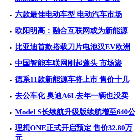
六款最佳电动车型 电动汽车市场
欧阳明高：融合互联网或为新能源
比亚迪首款搭载刀片电池汉EV欧洲
中国智能车联网刚起蓬头 市场渗
德系11款新能源车将上市 售价十几
去公车化 奥迪A6L去年一辆也没卖
Model S长续航升级版续航增至640公
理想ONE正式开启预定 售价32.80万
元