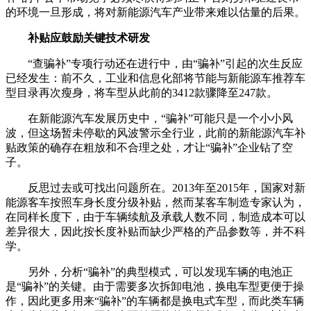
的环境一旦形成，将对新能源汽车产业带来难以估量的后果。
补贴应鼓励关键技术研发
“查骗补”专项行动还在进行中，由“骗补”引起的次生反应
已经发生：前不久，工业和信息化部将节能与新能源车推荐车
型目录再次瘦身，将车型从此前的3412款骤降至247款。
在新能源汽车发展历史中，“骗补”可能只是一个小小风
波，但这场暂未停歇的风波警示全行业，此前的新能源汽车补
贴政策的确存在粗放和不合理之处，才让“骗补”企业钻了空
子。
反思过去或可找出问题所在。2013年至2015年，国家对新
能源客车按照车身长度分级补贴，然而某客车制造专家认为，
在同样长度下，由于车辆续航及承载人数不同，制造成本可以
差异很大，因此按长度补贴而缺少严格的产品参数等，并不科
学。
另外，分析“骗补”的典型模式，可以发现车辆的电池正
是“骗补”的关键。由于需要多次拆卸电池，换电车型更便于操
作，因此更多用来“骗补”的车辆都是换电式车型，而此类车辆