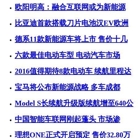
欧阳明高：融合互联网或为新能源
比亚迪首款搭载刀片电池汉EV欧洲
德系11款新能源车将上市 售价十几
六款最佳电动车型 电动汽车市场
2016值得期待8款电动车 续航里程达
宝马将公布新能源战略 多车成都
Model S长续航升级版续航增至640公
中国智能车联网刚起蓬头 市场渗
理想ONE正式开启预定 售价32.80万