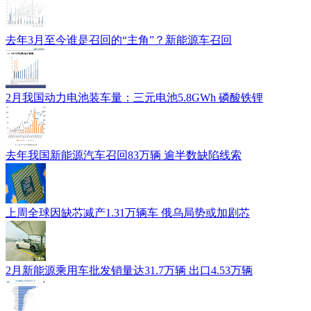
去年3月至今谁是召回的“主角”？新能源车召回
2月我国动力电池装车量：三元电池5.8GWh 磷酸铁锂
去年我国新能源汽车召回83万辆 逾半数缺陷线索
上周全球因缺芯减产1.31万辆车 俄乌局势或加剧芯
2月新能源乘用车批发销量达31.7万辆 出口4.53万辆