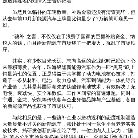
愿透露姓名的知情人士告诉记者。
虽然具体骗补的车辆数量、补贴金额还没有清查完毕，但
从去年前10月新能源汽车上牌量比销量少了7万辆就可窥见一
斑。
“骗补”之害，不仅仅在于浪费了国家的巨额补贴资金、纳
税人的钱，而且给新能源车市场烧了一把虚火，扰乱了市场秩
序。
其实，有少数目光长远、志向高远的企业此时已经沉下心
来厚积薄发。去年，珠海银隆新能源汽车作为一匹“黑马”跃上
销量第七的位置，正是得益于其掌握了动力电池核心技术，打
造了一条从材料、电池、动力总成、汽车到储能为一体的综合
产业链，尤其是其国际领先的钛酸锂电池技术，有效解决了充
电慢、衰减快、安全系数低、工作区间窄的普遍难题。同时，
宇通、金龙、安凯等传统客车企业凭借品牌与产业基础，各自
的新能源产品也获得了市场认可。
与此相反的是，一些骗补企业以急功近利的态度粗制滥造
大量质量不过关的新能源车，却让处于同一竞争平台老老实实
攻技术、搞研发创新的车企吃了亏。一位业内人士认为，“骗
补”的不公平市场竞争必须尽快得到纠正，否则劣币驱逐良币