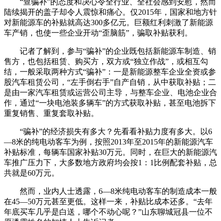
“查骗补”的态度和决心令全行业、全社会感到安慰，然而
陆续揭开的盖子却令人震惊和痛心。仅2015年，国家和地方针
对新能源车的补贴就高达300多亿元。巨额红利刺激了新能源
车产销，也使一些企业开动“歪脑筋”，骗取补贴获利。
记者了解到，参与“骗补”的企业既包括新能源车制造、销
售方，也包括租赁、购买方，双方或“独立作战”，或相互勾
结，一般采取两种方式“骗补”：一是新能源整车企业全资或参
股汽车租赁公司，“左手倒右手”自产自销，从中获取补贴；二
是由一家汽车租赁或运营公司主导，与整车企业、电池企业合
作，通过“一块电池装多辆车”的方式获取补贴，甚至电池拆下
重复销售、重复套取补贴。
“骗补”的经济损失有多大？先看看补贴力度有多大。以6
—8米的纯电动客车为例，按照2013年至2015年的新能源汽车
补贴标准，每辆车国家补贴30万元。同时，在巨大的新能源汽
车推广压力下，大多数地方政府均会按1：1比例配套补贴，总
共就是60万元。
然而，业内人士透露，6—8米纯电动客车的制造成本一般
在45—50万元甚至更低。这样一来，补贴比成本还多。“去年
年底买车几乎是白送，哪个不动心呢？”山东聊城冠县一位不