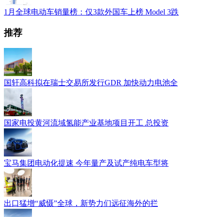
1月全球电动车销量榜：仅3款外国车上榜 Model 3跌
推荐
国轩高科拟在瑞士交易所发行GDR 加快动力电池全
国家电投黄河流域氢能产业基地项目开工 总投资
宝马集团电动化提速 今年量产及试产纯电车型将
出口猛增“威慑”全球，新势力们远征海外的拦