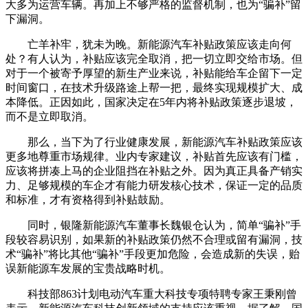
大多为运营车辆。再加上不够严格的监督机制，也为“骗补”留
下漏洞。
亡羊补牢，犹未为晚。新能源汽车补贴政策应该走向何
处？有人认为，补贴应该完全取消，把一切立即交给市场。但
对于一个被寄予厚望的新生产业来说，补贴能给车企留下一定
时间窗口，在技术升级路途上帮一把，最终实现规模扩大、成
本降低。正因如此，国家决定在5年内将补贴政策逐步退坡，
而不是立即取消。
那么，当下为了行业健康发展，新能源汽车补贴政策应该
更多地尊重市场规律。业内专家建议，补贴首先应该有门槛，
应该将拼凑上马的企业阻挡在补贴之外。因为真正具备产销实
力、足够规模的车企才有能力研发核心技术，保证一定的品质
和标准，才有资格得到补贴鼓励。
同时，银隆新能源汽车董事长魏银仓认为，简单“骗补”手
段较容易识别，如果新的补贴政策仍然不合理或留有漏洞，技
术“骗补”将比其他“骗补”手段更加危险，会造成新的失误，贻
误新能源车发展的宝贵战略时机。
科技部863计划电动汽车重大科技专项特聘专家王秉刚曾