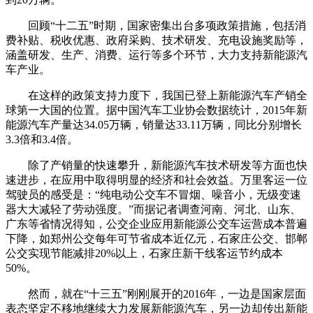
回顾“十二五”时期，国家密集出台多项政策措施，包括消
费补贴、税收优惠、政府采购、技术研发、充电设施奖励等，
涵盖研发、生产、消费、运行等多个环节，大力支持新能源汽
车产业。
在这样的政策支持力度下，我国已登上新能源汽车产销全
球第一大国的位置。据中国汽车工业协会数据统计，2015年新
能源汽车产量达34.05万辆，销量达33.11万辆，同比分别增长
3.3倍和3.4倍。
除了产销量的快速攀升，新能源汽车技术研发等方面也快
速进步，在应用中取得明显的经济和社会效益。万里客运一位
驾驶员的感受是：“纯电动公交车不冒烟、噪音小，无级变速
器大大减轻了劳动强度。”而据记者调查河南、河北、山东、
广东等省情况得知，公交企业应用新能源公交车运营成本普遍
下降，如郑州公交每年可节省成本近亿元，石家庄公交、邯郸
公交实现节能减排20%以上，石家庄新干线客运节约成本
50%。
然而，就在“十三五”刚刚展开的2016年，一边是国家层面
表态坚定不移地继续大力发展新能源汽车，另一边却传出新能