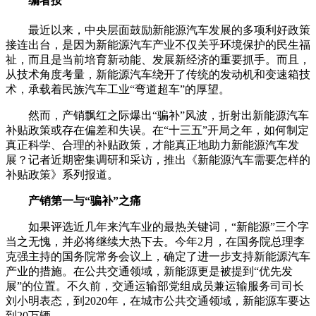
编者按
最近以来，中央层面鼓励新能源汽车发展的多项利好政策
接连出台，是因为新能源汽车产业不仅关乎环境保护的民生福
祉，而且是当前培育新动能、发展新经济的重要抓手。而且，
从技术角度考量，新能源汽车绕开了传统的发动机和变速箱技
术，承载着民族汽车工业“弯道超车”的厚望。
然而，产销飘红之际爆出“骗补”风波，折射出新能源汽车
补贴政策或存在偏差和失误。在“十三五”开局之年，如何制定
真正科学、合理的补贴政策，才能真正地助力新能源汽车发
展？记者近期密集调研和采访，推出《新能源汽车需要怎样的
补贴政策》系列报道。
产销第一与“骗补”之痛
如果评选近几年来汽车业的最热关键词，“新能源”三个字
当之无愧，并必将继续大热下去。今年2月，在国务院总理李
克强主持的国务院常务会议上，确定了进一步支持新能源汽车
产业的措施。在公共交通领域，新能源更是被提到“优先发
展”的位置。不久前，交通运输部党组成员兼运输服务司司长
刘小明表态，到2020年，在城市公共交通领域，新能源车要达
到20万辆。