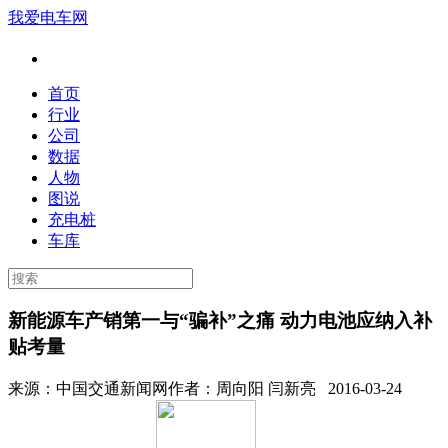
我爱电车网
首页
行业
公司
数据
人物
图说
充电桩
车库
新能源车产销第一与“骗补”之痛 动力电池应纳入补
贴考量
来源：
中国交通新闻网
作者：
周向阳 闫新亮
2016-03-24