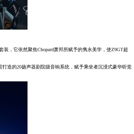
套装，它依然聚焦Chopard萧邦所赋予的隽永美学，使Z9GT超
打造的20扬声器剧院级音响系统，赋予乘坐者沉浸式豪华听觉