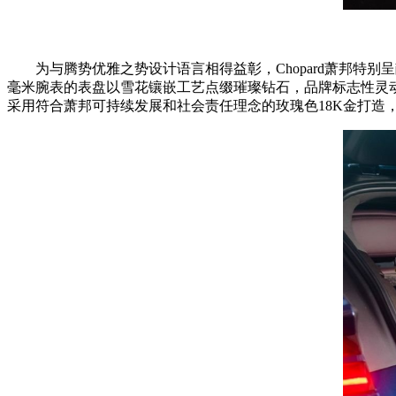
为与腾势优雅之势设计语言相得益彰，Chopard萧邦特别呈献两
毫米腕表的表盘以雪花镶嵌工艺点缀璀璨钻石，品牌标志性灵动钻石
采用符合萧邦可持续发展和社会责任理念的玫瑰色18K金打造