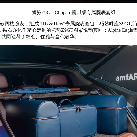
腾势Z9GT Chopard萧邦版专属腕表套组
枚腕表，组成“His & Hers”专属腕表套组，巧妙呼应Z9GT所蕴
亦化作精心定制的腾势Z9GT图案悦动其间；Alpine Eag
，共同诠释了精准、优雅与当代奢华。