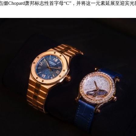
枕点缀Chopard萧邦标志性首字母“C”，并将这一元素延展至迎宾