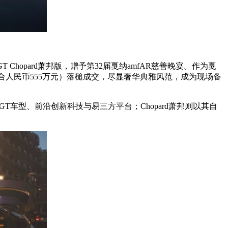
Chopard萧邦版，赠予第32届戛纳amfAR慈善晚宴。作为戛
约合人民币555万元）落槌成交，尽显奢华典雅风范，成为现场备
车型、前沿创新科技与易三方平台；Chopard萧邦则以其自