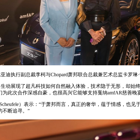
比亚迪执行副总裁李柯与Chopard萧邦联合总裁兼艺术总监卡罗琳
萧邦版，生动展现了超凡科技如何自然融入体验，技术隐于无形，却始终
为此次合作深感自豪，也很高兴它能够支持戛纳amfAR慈善晚
line Scheufele）表示：“于萧邦而言，真正的奢华，蕴于情
的不断追寻。”