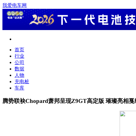
我爱电车网
首页
行业
公司
数据
人物
充电桩
车库
腾势联袂Chopard萧邦呈现Z9GT高定版 璀璨亮相