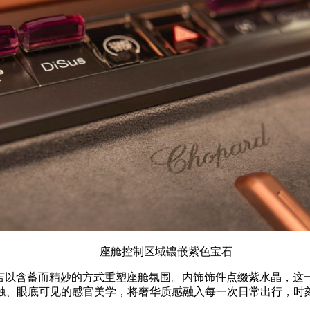
座舱控制区域镶嵌紫色宝石
学语言以含蓄而精妙的方式重塑座舱氛围。内饰饰件点缀紫水晶，这一
触、眼底可见的感官美学，将奢华质感融入每一次日常出行，时