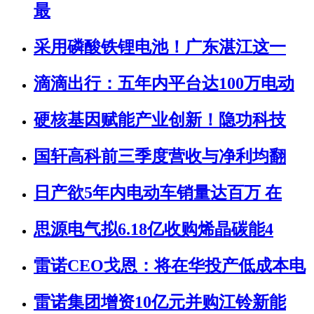
最
采用磷酸铁锂电池！广东湛江这一
滴滴出行：五年内平台达100万电动
硬核基因赋能产业创新！隐功科技
国轩高科前三季度营收与净利均翻
日产欲5年内电动车销量达百万 在
思源电气拟6.18亿收购烯晶碳能4
雷诺CEO戈恩：将在华投产低成本电
雷诺集团增资10亿元并购江铃新能