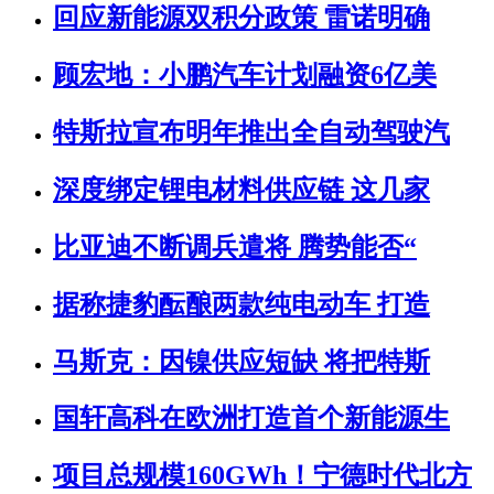
回应新能源双积分政策 雷诺明确
顾宏地：小鹏汽车计划融资6亿美
特斯拉宣布明年推出全自动驾驶汽
深度绑定锂电材料供应链 这几家
比亚迪不断调兵遣将 腾势能否“
据称捷豹酝酿两款纯电动车 打造
马斯克：因镍供应短缺 将把特斯
国轩高科在欧洲打造首个新能源生
项目总规模160GWh！宁德时代北方