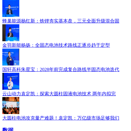
蜂巢能源杨红新：铁锂夯实基本盘，三元全面升级混合固
金羽新能杨扬：全固态电池技术路线正逐步趋于定型
国轩高科朱星宝：2028年前完成复合路线半固态电池迭代
云山动力袁定凯：探索大圆柱固液电池技术 两年内拟完
大圆柱电池攻克量产难题！袁定凯：万亿级市场足够我们
数据