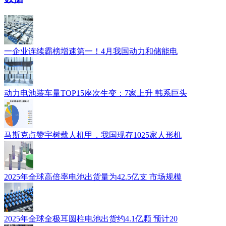
一企业连续霸榜增速第一！4月我国动力和储能电
动力电池装车量TOP15座次生变：7家上升 韩系巨头
马斯克点赞宇树载人机甲，我国现存1025家人形机
2025年全球高倍率电池出货量为42.5亿支 市场规模
2025年全球全极耳圆柱电池出货约4.1亿颗 预计20