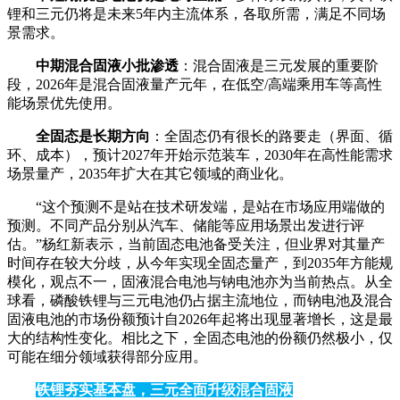
锂和三元仍将是未来5年内主流体系，各取所需，满足不同场
景需求。
中期混合固液小批渗透
：混合固液是三元发展的重要阶
段，2026年是混合固液量产元年，在低空/高端乘用车等高性
能场景优先使用。
全固态是长期方向
：全固态仍有很长的路要走（界面、循
环、成本），预计2027年开始示范装车，2030年在高性能需求
场景量产，2035年扩大在其它领域的商业化。
“这个预测不是站在技术研发端，是站在市场应用端做的
预测。不同产品分别从汽车、储能等应用场景出发进行评
估。”杨红新表示，当前固态电池备受关注，但业界对其量产
时间存在较大分歧，从今年实现全固态量产，到2035年方能规
模化，观点不一，固液混合电池与钠电池亦为当前热点。从全
球看，磷酸铁锂与三元电池仍占据主流地位，而钠电池及混合
固液电池的市场份额预计自2026年起将出现显著增长，这是最
大的结构性变化。相比之下，全固态电池的份额仍然极小，仅
可能在细分领域获得部分应用。
铁锂夯实基本盘，三元全面升级混合固液