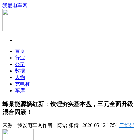
我爱电车网
首页
行业
公司
数据
人物
充电桩
车库
蜂巢能源杨红新：铁锂夯实基本盘，三元全面升级
混合固液！
来源：
我爱电车网
作者：
陈语 张倩
2026-05-12 17:51
二维码