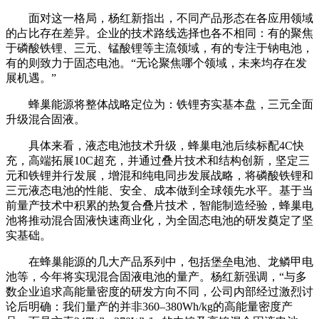
面对这一格局，杨红新指出，不同产品形态在各应用领域
的占比存在差异。企业的技术路线选择也各不相同：有的聚焦
于磷酸铁锂、三元、锰酸锂等主流领域，有的专注于钠电池，
有的则致力于固态电池。“无论聚焦哪个领域，未来均存在发
展机遇。”
蜂巢能源将整体战略定位为：铁锂夯实基本盘，三元全面
升级混合固液。
具体来看，液态电池技术升级，蜂巢电池后续标配4C快
充，高端拓展10C超充，并通过叠片技术和结构创新，坚定三
元和铁锂并行发展，增混和纯电同步发展战略，将磷酸铁锂和
三元液态电池的性能、安全、成本做到全球领先水平。
基于当
前量产技术中积累的热复合叠片技术，智能制造经验，蜂巢电
池将推动混合固液快速商业化，为全固态电池的研发奠定了坚
实基础。
在蜂巢能源的几大产品系列中，包括堡垒电池、龙鳞甲电
池等，今年将实现混合固液电池的量产。杨红新强调，“与多
数企业追求高能量密度的研发方向不同，公司内部经过激烈讨
论后明确：我们量产的并非360–380Wh/kg的高能量密度产