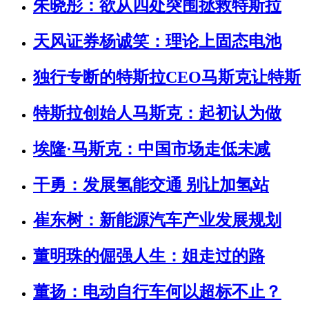
朱晓彤：欲从四处突围拯救特斯拉
天风证券杨诚笑：理论上固态电池
独行专断的特斯拉CEO马斯克让特斯
特斯拉创始人马斯克：起初认为做
埃隆·马斯克：中国市场走低未减
干勇：发展氢能交通 别让加氢站
崔东树：新能源汽车产业发展规划
董明珠的倔强人生：姐走过的路
董扬：电动自行车何以超标不止？