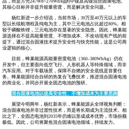
品，而是方壳247Wh~270Wh/kg的中镍及高镍混合固液电池。
其核心目标并非提升能量密度，而是解决安全问题。”
杨红新进一步介绍说，当前市场，30万至40万元以上的车
型以长续航增程及纯电为主，其中三元电池占比超过80%。相
较于磷酸铁锂，三元电池存在显著的安全隐患。因此，蜂巢能
源选择在不提高能量密度、不增加成本、不改动现有产线的前
提下，通过混合固液技术提升安全性与快充性能，这是公司商
业逻辑的核心。
目前，蜂巢能源高能量密度电池（360–380Wh/kg）仍在
开发中，但主要面向低空飞行、人形机器人等特殊领域，而非
汽车应用。对于车载场景，保障不自燃的安全底线是首要任
务。蜂巢能源结合自研的热复合飞叠技术，推进混合固液电池
的商业化，并同步开展全固态电池的预研。
混合固液电池以提高安全性、不增加成本为主要思路
展望今明两年，杨红新表示，蜂巢能源从全球视角判断：
混合固液电池并非过渡性技术，而是将长期成为主流技术。相
比之下，全固态电池到2035年仍难以形成成本优势，市场份额
极低。因此，公司将聚焦混合固液电池领域，持续发力。