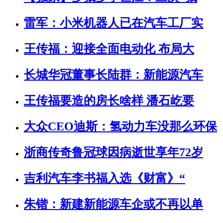
雷军：小米机器人已在汽车工厂实
王传福：迎接全面电动化 布局大
长城华冠董事长陆群：新能源汽车
王传福要造的房长啥样 潘石屹要
大众CEO迪斯：氢动力车没那么环保
浙商传奇鲁冠球因病逝世享年72岁
吉利汽车李书福入选《财富》“
朱锴：新建新能源车企或不再以单