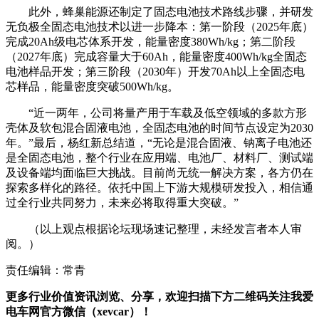
此外，蜂巢能源还制定了固态电池技术路线步骤，并研发
无负极全固态电池技术以进一步降本：
第一阶段（2025年底）
完成20Ah级电芯体系开发，能量密度380Wh/kg；第二阶段
（2027年底）完成容量大于60Ah，能量密度400Wh/kg全固态
电池样品开发；
第三阶段（2030年）开发70Ah以上全固态电
芯样品，能量密度突破500Wh/kg。
“近一两年，公司将量产用于车载及低空领域的多款方形
壳体及软包混合固液电池，全固态电池的时间节点设定为2030
年。”最后，杨红新总结道，“无论是混合固液、钠离子电池还
是全固态电池，整个行业在应用端、电池厂、材料厂、测试端
及设备端均面临巨大挑战。目前尚无统一解决方案，各方仍在
探索多样化的路径。依托中国上下游大规模研发投入，相信通
过全行业共同努力，未来必将取得重大突破。”
（以上观点根据论坛现场速记整理，未经发言者本人审
阅。）
责任编辑：常青
更多行业价值资讯浏览、分享，欢迎扫描下方二维码关注我爱
电车网官方微信（xevcar）！