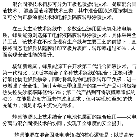
混合固液技术初步可分为正极包覆掺混技术、凝胶混合固
液技术 、混合固液涂覆技术三类，其中混合固液涂覆按制造
又可分为正极涂覆技术和电解质隔膜转移涂覆技术。
在三大主流技术路线中，多数企业选用固态氧化物电解
质。蜂巢能源则选择了电解液隔膜转移涂覆技术，具体采用叠
片工艺。该技术在不改变现有生产线与主要工艺的前提下，直
接将固态电解质从隔膜转印至极片表面，转印率超过95%，从
而实现安全性能的提升。
杨红新透露，蜂巢能源正在开发第二代混合固液技术。与
第一代相比，2.0版本融合了多种技术路线的组合：正极可进
行氧化物电解质掺杂，同时将氧化物电解质转印至负极，进一
步增强了安全性。预计今年三季度量产的第一代产品可将极端
热失控失效概率降低约25%；第二代产品则可将该概率降低约
42%。在能量密度方面未作过度追求，但可实现6C至8C的快
充能力，满足市场主流快充需求。
蜂巢能源以上技术结合了电池包层面的组合应用——火电
分离与混合固液技术的协同，实现了全维度的安全提升。
“蜂巢能源在混合固液电池领域的核心逻辑是：以提高安