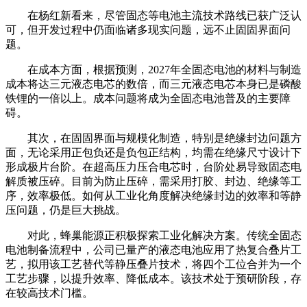
在杨红新看来，尽管固态等电池主流技术路线已获广泛认
可，但开发过程中仍面临诸多现实问题，远不止固固界面问
题。
在成本方面，根据预测，2027年全固态电池的材料与制造
成本将达三元液态电芯的数倍，而三元液态电芯本身已是磷酸
铁锂的一倍以上。成本问题将成为全固态电池普及的主要障
碍。
其次，在固固界面与规模化制造，特别是绝缘封边问题方
面，无论采用正包负还是负包正结构，均需在绝缘尺寸设计下
形成极片台阶。在超高压力压合电芯时，台阶处易导致固态电
解质被压碎。目前为防止压碎，需采用打胶、封边、绝缘等工
序，效率极低。如何从工业化角度解决绝缘封边的效率和等静
压问题，仍是巨大挑战。
对此，
蜂巢能源正积极探索工业化解决方案。传统全固态
电池制备流程中，公司已量产的液态电池应用了热复合叠片工
艺，拟用该工艺替代等静压叠片技术，将四个工位合并为一个
工艺步骤，以提升效率、降低成本。该技术处于预研阶段，存
在较高技术门槛。