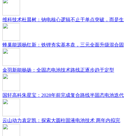
维科技术杜晨树：钠电核心逻辑不止于单点突破，而是生
蜂巢能源杨红新：铁锂夯实基本盘，三元全面升级混合固
金羽新能杨扬：全固态电池技术路线正逐步趋于定型
国轩高科朱星宝：2028年前完成复合路线半固态电池迭代
云山动力袁定凯：探索大圆柱固液电池技术 两年内拟完