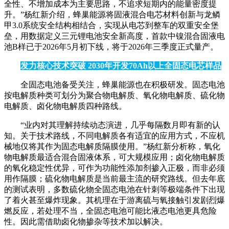
全性、不增加成本为主要思路，不追求短期内的能量密度提
升。”
杨红新介绍，蜂巢能源将固液混合电芯材料创新与龙鳞
甲3.0系统安全结构相结合，实现从电芯到整车的双重安全堡
垒，用数据定义三元锂电池安全新高度，
首款中镍混合固液电
池B样已于2026年5月初下线，将于2026年三季度正式量产。
发力核心技术突破 2030年开发70Ah以上全固态电芯样品
全固态电池备受关注，蜂巢能源也在积极研发。固态电池
按电解质种类可划分为聚合物电解质、氧化物电解质、硫化物
电解质、卤化物电解质四种路线。
“业内对其理解持续动态演进，几乎每隔数月即有新的认
知。关于技术路线，不同电解质各有适宜的应用方式，不应机
械地仅将其作为固态电解质隔膜使用。”杨红新分析称，氧化
物电解质最适合混合固液体系，可大规模应用；卤化物电解质
的氧化稳定性优异，可作为功能性添加剂掺入正极，而非必须
用作隔膜；硫化物电解质是当前最主流的研究路线。但去年底
的测试表明，多数硫化物全固态电池在针刺等极端条件下出现
了着火甚至爆炸现象。其机理在于游离硫与氧接触引发剧烈爆
燃反应，若处理不当，全固态电池可能比液态电池更具危险
性。因此需借助卤化物掺杂等技术加以解决。