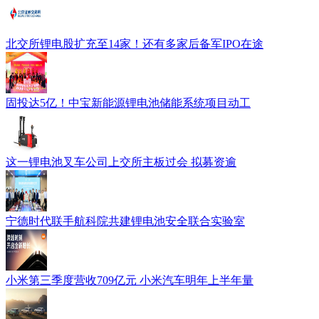
北交所锂电股扩充至14家！还有多家后备军IPO在途
固投达5亿！中宝新能源锂电池储能系统项目动工
这一锂电池叉车公司上交所主板过会 拟募资逾
宁德时代联手航科院共建锂电池安全联合实验室
小米第三季度营收709亿元 小米汽车明年上半年量