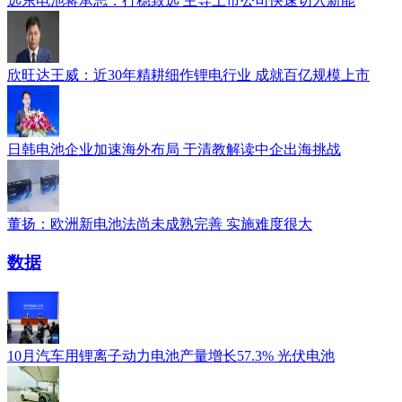
远东电池蒋承志：行稳致远 主导上市公司快速切入新能
欣旺达王威：近30年精耕细作锂电行业 成就百亿规模上市
日韩电池企业加速海外布局 于清教解读中企出海挑战
董扬：欧洲新电池法尚未成熟完善 实施难度很大
数据
10月汽车用锂离子动力电池产量增长57.3% 光伏电池