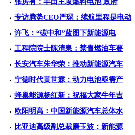
张房有：丰田主攻燃料电池 政府
专访腾势CEO严琛：续航里程是电动
许飞：“碳中和”蓝图下新能源电
工程院院士陈清泉：禁售燃油车要
长安汽车朱华荣：推动新能源汽车
宁德时代黄世霖：动力电池亟需产
蜂巢能源杨红新：祝福大家牛年吉
欧阳明高：中国新能源汽车总体水
比亚迪高级副总裁廉玉波：新能源