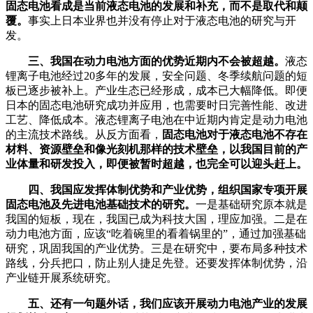
固态电池看成是当前液态电池的发展和补充，而不是取代和颠
覆。
事实上日本业界也并没有停止对于液态电池的研究与开
发。
三、我国在动力电池方面的优势近期内不会被超越。
液态
锂离子电池经过20多年的发展，安全问题、冬季续航问题的短
板已逐步被补上。产业生态已经形成，成本已大幅降低。即便
日本的固态电池研究成功并应用，也需要时日完善性能、改进
工艺、降低成本。液态锂离子电池在中近期内肯定是动力电池
的主流技术路线。从反方面看，
固态电池对于液态电池不存在
材料、资源壁垒和像光刻机那样的技术壁垒，以我国目前的产
业体量和研发投入，即便被暂时超越，也完全可以迎头赶上。
四、我国应发挥体制优势和产业优势，组织国家专项开展
固态电池及先进电池基础技术的研究。
一是基础研究原本就是
我国的短板，现在，我国已成为科技大国，理应加强。二是在
动力电池方面，应该“吃着碗里的看着锅里的”，通过加强基础
研究，巩固我国的产业优势。三是在研究中，要布局多种技术
路线，分兵把口，防止别人捷足先登。还要发挥体制优势，沿
产业链开展系统研究。
五、还有一句题外话，我们应该开展动力电池产业的发展