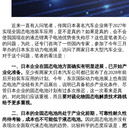
近来一直有人问笔者，传闻日本著名汽车企业将于2027年
实现全固态电池装车应用，是不是真的？如果是真的，会不会
使我国现在的液态锂离子电池优势丧失殆尽？这也是笔者关心
的问题，为此，还专门咨询了一些国内专家，参加了今年三月
举办的日本东京动力电池展，访问了两家日本大型汽车企业。
对于这个问题，笔者的看法是：
一、日本企业在固态电池方面确实有明显进展，已开始产
业化准备。
至少有两家大日本汽车公司都已宣布了在2028年前
后开始装车应用的计划。今年，东京国际动力电池展上也有固
态电池产业链有关产品展出，说明已具备初步产业化条件。尽
管日本企业的固态电池计划有过多次推迟，这一次看来是真
的。对此我们应该重视，而且
要对硫化物固态电解质技术路线
给予更多重视。
二、日本的全固态电池尚处于产业化前期，可靠性耐久性
尚待考验，成本也不可能低于液态电池。
因此固态电池并没有
表现出全面取代液态电池的趋势。比较科学的态度应该是，
把