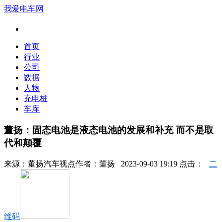
我爱电车网
首页
行业
公司
数据
人物
充电桩
车库
董扬：固态电池是液态电池的发展和补充 而不是取
代和颠覆
来源：
董扬汽车视点
作者：
董扬
2023-09-03 19:19 点击：
二
维码