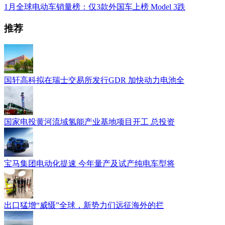
1月全球电动车销量榜：仅3款外国车上榜 Model 3跌
推荐
国轩高科拟在瑞士交易所发行GDR 加快动力电池全
国家电投黄河流域氢能产业基地项目开工 总投资
宝马集团电动化提速 今年量产及试产纯电车型将
出口猛增“威慑”全球，新势力们远征海外的拦