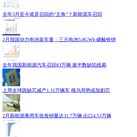
去年3月至今谁是召回的“主角”？新能源车召回
2月我国动力电池装车量：三元电池5.8GWh 磷酸铁锂
去年我国新能源汽车召回83万辆 逾半数缺陷线索
上周全球因缺芯减产1.31万辆车 俄乌局势或加剧芯
2月新能源乘用车批发销量达31.7万辆 出口4.53万辆