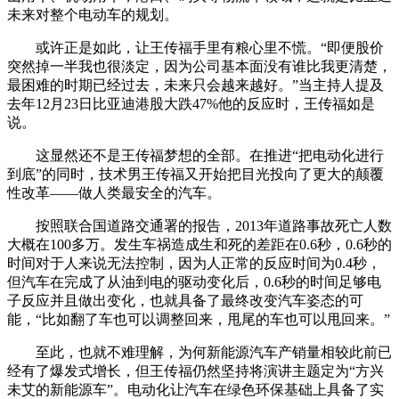
未来对整个电动车的规划。
或许正是如此，让王传福手里有粮心里不慌。“即便股价
突然掉一半我也很淡定，因为公司基本面没有谁比我更清楚，
最困难的时期已经过去，未来只会越来越好。”当主持人提及
去年12月23日比亚迪港股大跌47%他的反应时，王传福如是
说。
这显然还不是王传福梦想的全部。在推进“把电动化进行
到底”的同时，技术男王传福又开始把目光投向了更大的颠覆
性改革——做人类最安全的汽车。
按照联合国道路交通署的报告，2013年道路事故死亡人数
大概在100多万。发生车祸造成生和死的差距在0.6秒，0.6秒的
时间对于人来说无法控制，因为人正常的反应时间为0.4秒，
但汽车在完成了从油到电的驱动变化后，0.6秒的时间足够电
子反应并且做出变化，也就具备了最终改变汽车姿态的可
能，“比如翻了车也可以调整回来，甩尾的车也可以甩回来。”
至此，也就不难理解，为何新能源汽车产销量相较此前已
经有了爆发式增长，但王传福仍然坚持将演讲主题定为“方兴
未艾的新能源车”。电动化让汽车在绿色环保基础上具备了实