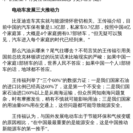
电动车发展三大推动力
比亚迪造车其实就与能源情怀密切相关。王传福介绍，目
前中国的汽车保有量是1.3亿部，私家车0.7亿部，按照中国4亿
个家庭算，大概是4个家庭拥有0.7部轿车，“但无疑可以预
见，汽车进入每个家庭的时代已经到来。”
那么汽油从哪来？尾气往哪去？不苟言笑的王传福引用美
国前总统克林顿讲过的玩笑话来比喻现实的严峻：如果中国一
个家庭1部轿车的话，世界人民不答应；如果中国一个人1部轿
车的话，地球都不答应。
王传福列举了“三个60%”的数据力证：一是我们国家石油
的进口比例已经高达60%了，这是第一个不安全；二是我们国
家石油进口60%以上是从南海运输，但众所周知南海问题复
杂，时有摩擦发生，稍有不慎就可能影响用油；三是我们国家
的用油量60%用在交通上，这些问题都可能导致能源安全。
王传福认为，与国外发展电动车出于节能环保和气候变暖
的原因相比，“在中国最最重要的是能源安全，这是中国推动
新能源车的第一推手”。