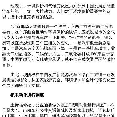
他表示，环境保护和气候变化压力则分列中国发展新能源
汽车的第二、第三大推动力。人们对于环境保护重要性的认
识，绕不开北京雾霾的话题。
“北京那场大雾霾只是一个序曲，它两年前没有两年后也
会有，这个序曲会推动对环境保护的认识，应该说城市的空气
污染大部分都是与汽车尾气正相关。”王传福的逻辑是，很容
易可以直接感觉到三个正相关的变化，一是汽车数量急剧增
加，二是汽车速度因为堵车而下降，三是在一些堵车城市，雾
霾天气明显增多。气候保护方面，二氧化碳排放40%来自于交
通，中国要想到期实现减排承诺，就必须完成交通层面的减排
目标。
由此，现阶段在中国发展新能源汽车面临百年难得一遇发
展机遇的结论，从国家能源安全、环境保护和全球气候变化三
个层面都得到了支撑。
把电动化进行到底
王传福介绍，比亚迪要做的就是“把电动化进行到底”，不
只是大巴、出租车的公共交通领域以及私家车领域，还包括矿
山用车、机场用车，港口、码头等物流车领域，这就是比亚迪