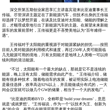
深交所第五期创业家思享汇主讲嘉宾迎来比亚迪董事长王
传福。尽管演讲主题定在了新能源汽车，但技术出身的王传福
却选择了以梦想开篇，在谈及比亚迪对太阳能、储能的理解之
后，才顺理成章地引出了新能源汽车的主题。在展望未来新能
源车的发展前景时，王传福更是不吝赞美地认为“百年难得一
遇”。
王传福对于太阳能的重视源于对能源紧缺的担忧——按照
目前人类对能源的利用模式和速度，再过250年人类可能面临
几无能源可用的境地，只有太阳能才是地球上人类唯一可以持
续利用的清洁能源。
“不过，太阳能有一个最大的缺点，那就是它不是连续的
能源，晚上没有太阳，储能需求由此产生。” 王传福介绍，储
能有很多种技术，随着电动车的发展，被证明实际上电池储能
是最佳选择，效率高达92%以上，并且能做成分布式的，一大
间会议室就可以做几个GW的储量，相当于一个大的发电厂。
“比亚迪的简称BYD，全称即是‘build your dreams’，意思
就是‘成就梦想’。”王传福说，作为一个“以技术为王、创新为
本”的企业，有责任在能源层面思考更大的问题。