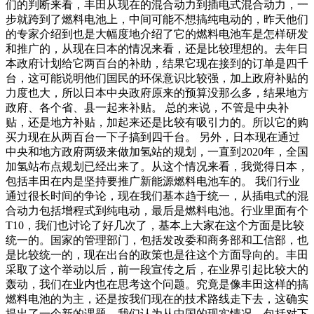
们的判断来看，丰田从现在的混合动力到插电式混合动力，一
步就跨到了燃料电池上，中间可能不想搞纯电动的，昨天他们
的专家介绍到也是大幅度地介绍了它的燃料电池车是怎样研发
和推广的，从现在日本的情况来看，还是比较理想的。去年日
本政府计划给它两百台的补助，结果它现在接到的订单是四千
台，这可能说明他们国民的环保意识比较强，加上政府补贴的
力度也大，所以日本中央政府原来的预算没那么多，结果地方
政府、各个省、县一起来补贴。 总的来说，不管是中央补
贴，还是地方补贴，加起来还是比较有吸引力的。所以它的购
买力现在从两百台一下子搞到四千台。 另外，日本现在通过
中央和地方政府两级来做加氢站的规划，一直到2020年，全国
加氢站布点规划已经出来了。从这个情况来看，我觉得日本，
包括丰田在内是坚持要推广新能源燃料电池车的。 我们行业
通过很长时间的争论，现在我们基本趋于统一，从插电式的混
合动力包括增程式到纯电动，最后是燃料电池。行业里面有个
T10，我们也讨论了好几次了，基本上大家在这个方面是比较
统一的。国家的管理部门，包括发改委和商务部和工信部，也
是比较统一的，现在出台的政策也是往这个方面导向的。丰田
采取了这个举动以后，前一段宣传之后，在业界引起比较大的
轰动，我们在业内也在思考这个问题。究竟是像丰田这样的搞
燃料电池的为主，还是按我们现在的技术路线走下去，这确实
提出了一个新的课题。我们认为从中国的现实情况，包括对下