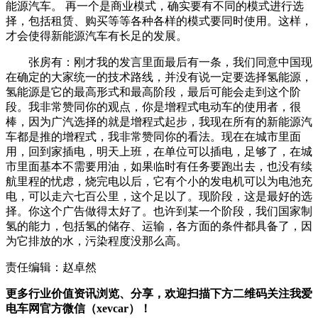
能源汽车。 再一个是商业模式，确实要有不同的模式进行选
择，包括租赁、购买等等各种各样的模式要同时使用。这样，
才会使得新能源汽车有长足的发展。
张房有：刚才我的发言里面最后有一条，我们同意中国现
在确定的大家统一的技术路线，并没有说一定要选择氢能源，
氢能源是它的最高形式和最高阶段，最后可能会走到这个阶
段。我非常赞同你的观点，你是增程式电动车的使用者，很
棒，因为广汽选择的就是增程式起步，我现在所有的新能源汽
车都是推的增程式，我非常赞同你的看法。现在在城市里面
用，回到家插电，明天上班，在单位可以插电，足够了，在城
市里面基本不需要用油，如果临时有任务要跑出去，也没有续
航里程的忧虑，烧完电以后，它有个小的发电机可以为电池充
电，可以走六七百公里，这个足以了。现阶段，这是最好的选
择。你这个广告做得太好了。也许到某一个阶段，我们国家制
氢的能力，包括氢的储存、运输，各方面的条件都具备了，因
为它排放的水，污染程度没那么高。
责任编辑：赵卓然
更多行业价值资讯浏览、分享，欢迎扫描下方二维码关注我爱
电车网官方微信（xevcar）！