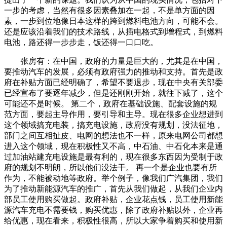
一步的考虑，当然有很多因素叠加在一起，不是单方面的因
素，一步到位地像日本这样的跨到燃料电池方向，可能不会。
还是应该沿着我们的技术路线，从插电格式到增程式，到燃料
电池，路还得一步步走，饭还得一口口吃。
张房有：在中国，政府的力量是巨大的，尤其是在中国，
要推动汽车的发展，必须有政府强力的推动和支持。首先是政
府在补贴方面已经明确了，希望不要退步，现在中央有关部委
已经宣布了要逐年减少，但是还刚刚开始，就往下减了，这个
可能还不是时候。 第二个，政府在基础设施、配套设施的规
范方面，要起主导作用，要引导和主导。现在很多企业想进到
这个领域搞充电装，搞充电设施，政府没有规划，没法征地，
部门之间互相扯皮、电网的想法也不一样，原来电网公司都想
进入这个领域，现在积极性又不高，中石油、中石化本来是通
过加油站建充电设施是最有利的，现在很多东西因为受制于政
府的规划不明朗，所以他们没法干。 再一个是企业也要有所
作为，不能被动地等政府。举个例子，像我们广汽集团，我们
为了推动新能源汽车的推广，首先从我们做起，从我们企业内
部员工使用购买做起。政府补贴，企业花点钱，员工使用新能
源汽车充电不需要钱，购买优惠，除了政府补贴以外，企业再
给优惠，现在看来，积极性很高，所以大家争着购买和使用新