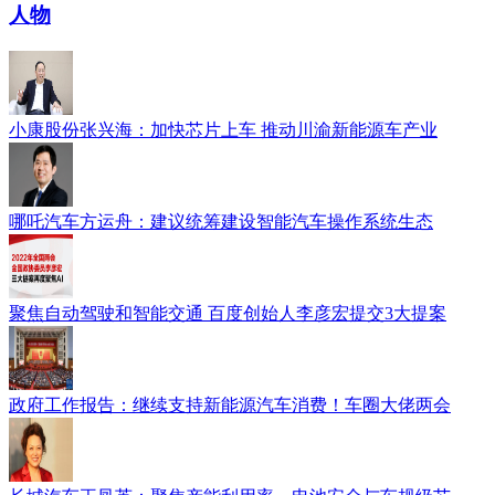
人物
小康股份张兴海：加快芯片上车 推动川渝新能源车产业
哪吒汽车方运舟：建议统筹建设智能汽车操作系统生态
聚焦自动驾驶和智能交通 百度创始人李彦宏提交3大提案
政府工作报告：继续支持新能源汽车消费！车圈大佬两会