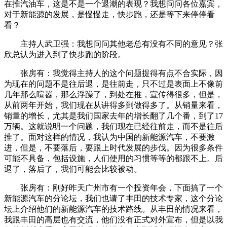
在推汽油车，这是不是一个退潮的表现？我想问问各位嘉宾，
对于新能源的发展，是慢慢走，快步跑，还是等下来停停看
看？
主持人武卫强：我想问问其他老总有没有不同的意见？张
欣总认为进入到了快步跑的阶段。
张房有：我觉得主持人的这个问题提得有点不合实际，因
为现在的问题不是往后退，是往前走，只不过是表面上不像前
几年那么喧嚣，那么浮躁了，到处在推，宣传得很多，但是，
从前两年开始，我们现在从讲得多到做得多了。从销量来看，
销量的增长，尤其是我们国家去年的增长翻了几个番，到了17
万辆。这就说明一个问题，我们现在已经往前走，而不是往后
推了。面对这样的情况，我认为中国的新能源汽车，不要激
进，但是，不要落后，要跟上时代发展的步伐。因为很多条件
可能不具备，包括设施，人们使用的习惯等等的都跟不上。后
退了，落后了，我们可能会比较被动。
张房有：刚好昨天广州市有一个投资年会，下面搞了一个
新能源汽车的分论坛，我们也请了丰田的技术专家，这个分论
坛上介绍他们的新能源汽车的技术路线。从丰田的情况来看，
我跟丰田的高层也有交流，他们没有正式对外宣布，但是以我