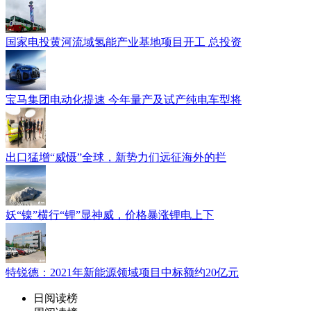
国家电投黄河流域氢能产业基地项目开工 总投资
宝马集团电动化提速 今年量产及试产纯电车型将
出口猛增“威慑”全球，新势力们远征海外的拦
妖“镍”横行“锂”显神威，价格暴涨锂电上下
特锐德：2021年新能源领域项目中标额约20亿元
日阅读榜