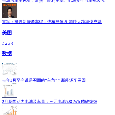
长城汽车王凤英：聚焦产能利用率、电池安全与车规级芯
雷军：建设新能源车碳足迹核算体系 加快大功率快充基
美图
1
2
3
4
数据
去年3月至今谁是召回的“主角”？新能源车召回
2月我国动力电池装车量：三元电池5.8GWh 磷酸铁锂