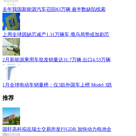
去年我国新能源汽车召回83万辆 逾半数缺陷线索
上周全球因缺芯减产1.31万辆车 俄乌局势或加剧芯
2月新能源乘用车批发销量达31.7万辆 出口4.53万辆
1月全球电动车销量榜：仅3款外国车上榜 Model 3跌
推荐
国轩高科拟在瑞士交易所发行GDR 加快动力电池全