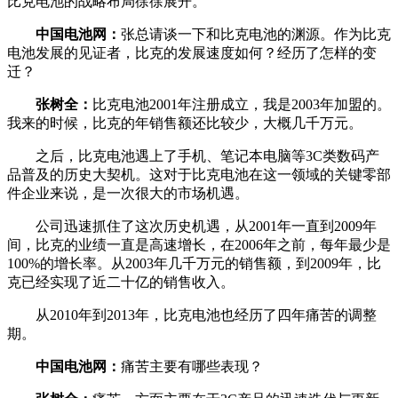
比克电池的战略布局徐徐展开。
中国电池网：
张总请谈一下和比克电池的渊源。作为比克
电池发展的见证者，比克的发展速度如何？经历了怎样的变
迁？
张树全：
比克电池2001年注册成立，我是2003年加盟的。
我来的时候，比克的年销售额还比较少，大概几千万元。
之后，比克电池遇上了手机、笔记本电脑等3C类数码产
品普及的历史大契机。这对于比克电池在这一领域的关键零部
件企业来说，是一次很大的市场机遇。
公司迅速抓住了这次历史机遇，从2001年一直到2009年
间，比克的业绩一直是高速增长，在2006年之前，每年最少是
100%的增长率。从2003年几千万元的销售额，到2009年，比
克已经实现了近二十亿的销售收入。
从2010年到2013年，比克电池也经历了四年痛苦的调整
期。
中国电池网：
痛苦主要有哪些表现？