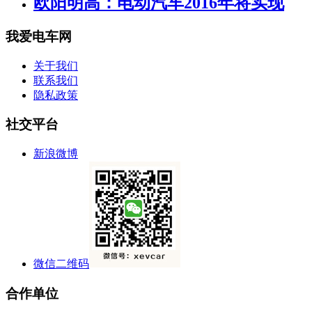
欧阳明高：电动汽车2016年将实现
我爱电车网
关于我们
联系我们
隐私政策
社交平台
新浪微博
微信二维码
合作单位