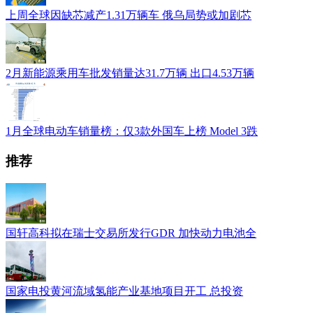
上周全球因缺芯减产1.31万辆车 俄乌局势或加剧芯
2月新能源乘用车批发销量达31.7万辆 出口4.53万辆
1月全球电动车销量榜：仅3款外国车上榜 Model 3跌
推荐
国轩高科拟在瑞士交易所发行GDR 加快动力电池全
国家电投黄河流域氢能产业基地项目开工 总投资