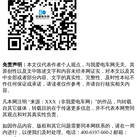
免责声明：
本文仅代表作者个人观点，与我爱电车网无关。其
原创性以及文中陈述文字和内容未经本网证实，对本文以及其
中全部或者部分内容、文字的真实性、完整性、及时性本站不
作任何保证或承诺，请读者仅作参考，并请自行核实相关内
容。
凡本网注明 “来源：XXX（非我爱电车网）”的作品，均转载
自其它媒体，转载目的在于传递更多信息，并不代表本网赞同
其观点和对其真实性负责。
如因作品内容、版权和其它问题需要同本网联系的，请在一周
内进行，以便我们及时处理。电话：400-6197-660-2 邮箱：