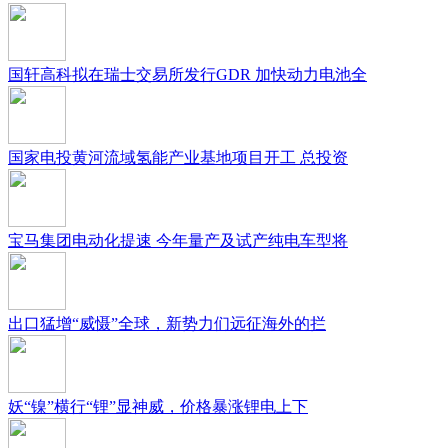
国轩高科拟在瑞士交易所发行GDR 加快动力电池全
国家电投黄河流域氢能产业基地项目开工 总投资
宝马集团电动化提速 今年量产及试产纯电车型将
出口猛增“威慑”全球，新势力们远征海外的拦
妖“镍”横行“锂”显神威，价格暴涨锂电上下