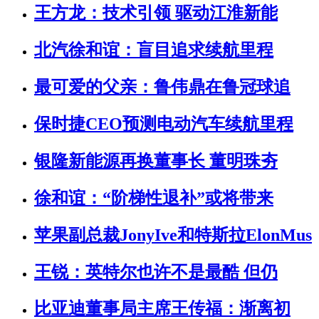
王方龙：技术引领 驱动江淮新能
北汽徐和谊：盲目追求续航里程
最可爱的父亲：鲁伟鼎在鲁冠球追
保时捷CEO预测电动汽车续航里程
银隆新能源再换董事长 董明珠夯
徐和谊：“阶梯性退补”或将带来
苹果副总裁JonyIve和特斯拉ElonMus
王锐：英特尔也许不是最酷 但仍
比亚迪董事局主席王传福：渐离初