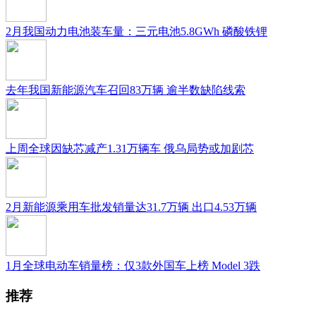
2月我国动力电池装车量：三元电池5.8GWh 磷酸铁锂
去年我国新能源汽车召回83万辆 逾半数缺陷线索
上周全球因缺芯减产1.31万辆车 俄乌局势或加剧芯
2月新能源乘用车批发销量达31.7万辆 出口4.53万辆
1月全球电动车销量榜：仅3款外国车上榜 Model 3跌
推荐