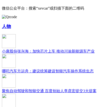
微信公众平台：搜索“xevcar”或扫描下面的二维码
人物
小康股份张兴海：加快芯片上车 推动川渝新能源车产业
哪吒汽车方运舟：建议统筹建设智能汽车操作系统生态
聚焦自动驾驶和智能交通 百度创始人李彦宏提交3大提案