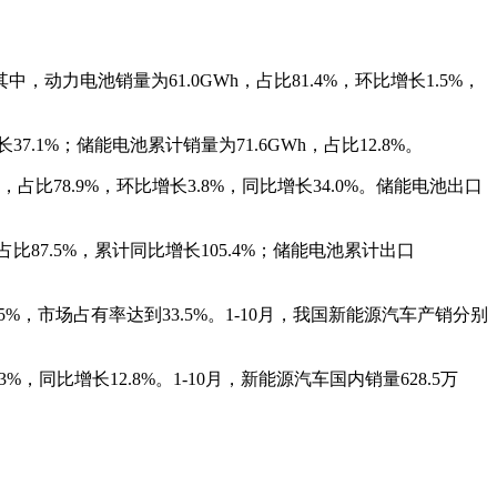
动力电池销量为61.0GWh，占比81.4%，环比增长1.5%，
7.1%；储能电池累计销量为71.6GWh，占比12.8%。
，占比78.9%，环比增长3.8%，同比增长34.0%。储能电池出口
占比87.5%，累计同比增长105.4%；储能电池累计出口
.5%，市场占有率达到33.5%。1-10月，我国新能源汽车产销分别
%，同比增长12.8%。1-10月，新能源汽车国内销量628.5万