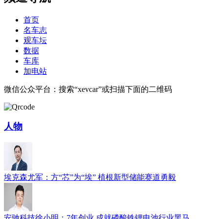
首页
名车志
观车坛
数据
车库
加电站
微信公众平台：搜索“xevcar”或扫描下面的二维码
人物
埃克森尤军：方“芯”为“埃” 植根新型储能赛道勇毅
安驰科技徐小明：7年创业 成就磷酸铁锂电池行业黑马