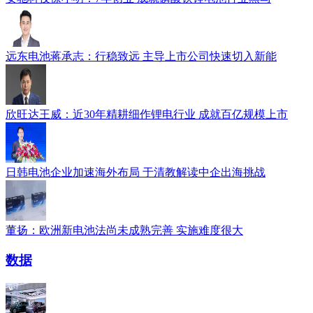
远东电池蒋承志：行稳致远 主导上市公司快速切入新能
欣旺达王威：近30年精耕细作锂电行业 成就百亿规模上市
日韩电池企业加速海外布局 于清教解读中企出海挑战
董扬：欧洲新电池法尚未成熟完善 实施难度很大
数据