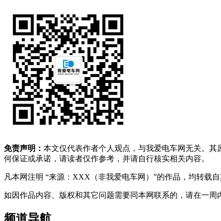
免责声明：
本文仅代表作者个人观点，与我爱电车网无关。其
何保证或承诺，请读者仅作参考，并请自行核实相关内容。
凡本网注明 “来源：XXX（非我爱电车网）”的作品，均转
如因作品内容、版权和其它问题需要同本网联系的，请在一周内进行，以便我
频道导航