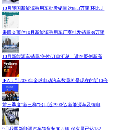
10月我国新能源乘用车批发销量达88.3万辆 环比走
乘联会预估10月新能源乘用车厂商批发销量89万辆
10月新能源车销量/交付/订单汇总，谁在屡创新高
IEA：到2030年全球电动汽车数量将是现在的近10倍
前三季度“新三样”出口近7990亿 新能源车及锂电
9月我国新能源汽车销售超90万辆 保有量已达182