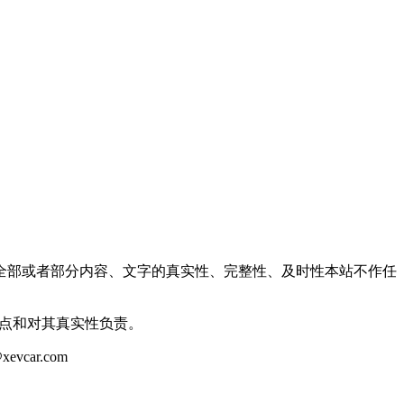
全部或者部分内容、文字的真实性、完整性、及时性本站不作任
观点和对其真实性负责。
ar.com