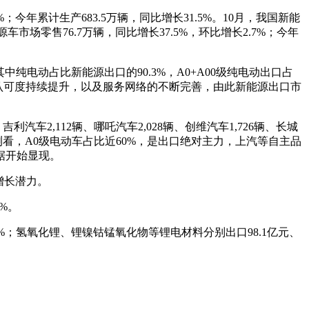
；今年累计生产683.5万辆，同比增长31.5%。10月，我国新能
源车市场零售76.7万辆，同比增长37.5%，环比增长2.7%；今年
其中纯电动占比新能源出口的90.3%，A0+A00级纯电动出口占
认可度持续提升，以及服务网络的不断完善，由此新能源出口市
、吉利汽车2,112辆、哪吒汽车2,028辆、创维汽车1,726辆、长城
据监测看，A0级电动车占比近60%，是出口绝对主力，上汽等自主品
据开始显现。
增长潜力。
%。
%；氢氧化锂、锂镍钴锰氧化物等锂电材料分别出口98.1亿元、