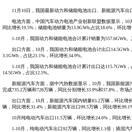
11月10日，我国最新动力和储能电池出口、新能源汽车
电池方面，中国汽车动力电池产业创新联盟数据显示，10月，我
同比增长19.5%；储能电池销量为13.9GWh,占比18.6%，环比增长
1-10月，我国动力和储能电池合计累计销量为557.6GWh。
出口方面，10月，我国动力和储能电池合计出口14.5GWh，环
3.1GWh，占比21.1%，环比增长34.9%。
1-10月，我国动力和储能电池合计累计出口达115.7GWh，
14.5GWh，占比12.5%。
新能源汽车方面，据中汽协数据显示，
10月，我国新能源汽
完成735.2万辆和728万辆，同比分别增长33.9%和37.8%，市场
出口方面，10月，新能源汽车国内销量83.2万辆，环比增长2.
辆，同比增长31.4%；新能源汽车出口99.5万辆，同比增长99.1
10月纯电动汽车出口11.5万辆，环比增长24.6%，同比增长
1-10月，纯电动汽车出口92万辆，同比增长1.1倍；插混汽车