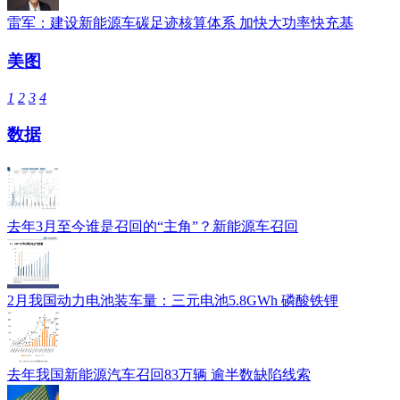
雷军：建设新能源车碳足迹核算体系 加快大功率快充基
美图
1
2
3
4
数据
去年3月至今谁是召回的“主角”？新能源车召回
2月我国动力电池装车量：三元电池5.8GWh 磷酸铁锂
去年我国新能源汽车召回83万辆 逾半数缺陷线索