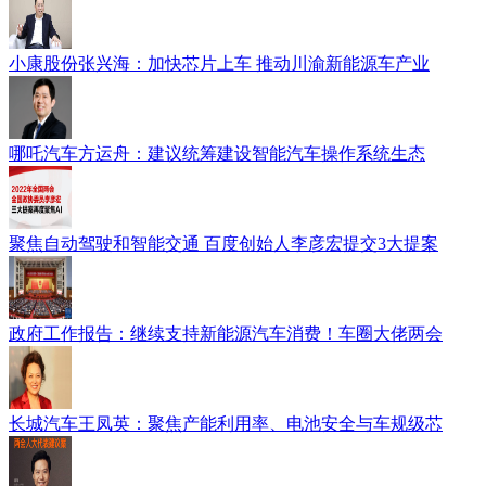
小康股份张兴海：加快芯片上车 推动川渝新能源车产业
哪吒汽车方运舟：建议统筹建设智能汽车操作系统生态
聚焦自动驾驶和智能交通 百度创始人李彦宏提交3大提案
政府工作报告：继续支持新能源汽车消费！车圈大佬两会
长城汽车王凤英：聚焦产能利用率、电池安全与车规级芯