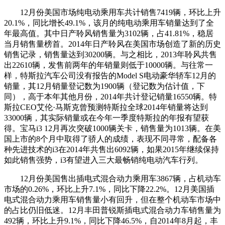
12月份美国市场纯电动乘用车共计销售7419辆，环比上升
20.1%，同比增长49.1%，该月的纯电动乘用车销量达到了全
年最高值。其中日产聆风销售量为3102辆，占41.81%，稳居
当月销售量榜首。2014年日产聆风在美国市场创造了新的历史
销售记录，销售量达到30200辆。与之相比，2013年聆风共售
出22610辆，发售前两年的年销量则低于10000辆。与往常一
样，特斯拉汽车公司没有报告的Model S电动豪华轿车12月的
销量，其12月销量登记数为1900辆（登记数为估计值，下
同），高于本年其他月份，2014年共计登记销量16550辆。特
斯拉CEO艾伦·马斯克曾预测特斯拉全球2014年销量将达到
33000辆，其实际销量或在今年一季度特斯拉的年报有望获
得。宝马i3 12月再次突破1000辆关卡，销售量为1013辆。在美
国上市的8个月中取得了骄人的成绩，表现不同寻常，配备各
种先进技术的i3在2014年共售出6092辆，如果2015年继续保持
如此销售强势，i3有望进入三大最畅销纯电动汽车行列。
12月份美国售出插电式混合动力乘用车3867辆，占机动车
市场的0.26%，环比上升7.1%，同比下降22.2%。12月美国插
电式混合动力乘用车销售量小有回升，但在整个机动车市场中
的占比仍旧低迷。12月丰田普锐斯插电式混合动力车销售量为
492辆，环比上升9.1%，同比下降46.5%，自2014年8月起，丰