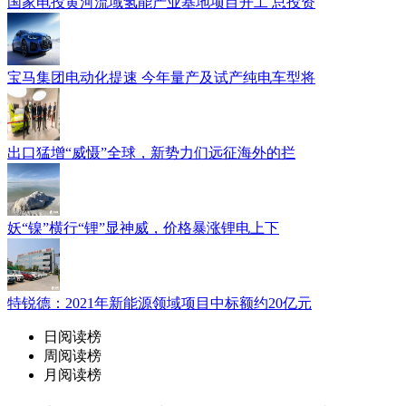
国家电投黄河流域氢能产业基地项目开工 总投资
宝马集团电动化提速 今年量产及试产纯电车型将
出口猛增“威慑”全球，新势力们远征海外的拦
妖“镍”横行“锂”显神威，价格暴涨锂电上下
特锐德：2021年新能源领域项目中标额约20亿元
日阅读榜
周阅读榜
月阅读榜