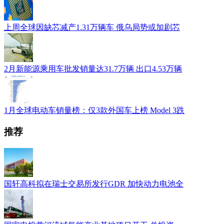
上周全球因缺芯减产1.31万辆车 俄乌局势或加剧芯
2月新能源乘用车批发销量达31.7万辆 出口4.53万辆
1月全球电动车销量榜：仅3款外国车上榜 Model 3跌
推荐
国轩高科拟在瑞士交易所发行GDR 加快动力电池全