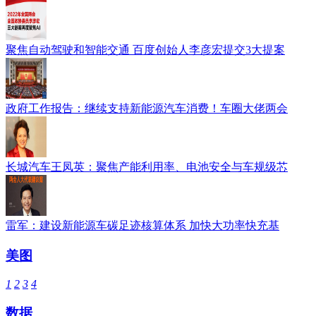
聚焦自动驾驶和智能交通 百度创始人李彦宏提交3大提案
政府工作报告：继续支持新能源汽车消费！车圈大佬两会
长城汽车王凤英：聚焦产能利用率、电池安全与车规级芯
雷军：建设新能源车碳足迹核算体系 加快大功率快充基
美图
1
2
3
4
数据