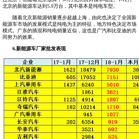
北京的新能源车达到5.9万台，其中基本是纯电车型。
随着北京新能源销量逐步超越上海，由此也决定了全国新
能源车市场的发展模式是纯电为主的特征，地方特色决定市场
模式。广东的插混和纯电销量近似，这也是广汽和比亚迪的共
同努力的效果。
6.新能源车厂家批发表现