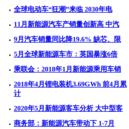
全球电动车“狂潮”来临 2030年电
11月新能源汽车产销量创新高 中汽
9月汽车销量同比降19.6% 缺芯、限
5月全球新能源车市：英国暴涨6倍
乘联会：2018年1月新能源乘用车销
2018年4月锂电装机3.69GWh 前4月累
计
2020年5月新能源客车分析 大中型客
商务部：新能源汽车带动下 1-7月