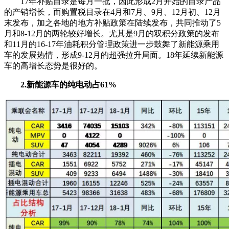
17年补贴目录是每月一批，因此形成2月开始的目录产品
的产销增长，而购置税目录在4月和7月、9月、12月初、12月
末发布，加之各地的地方补贴政策在陆续发布，共同推动了5
月和8-12月的两轮较好增长。尤其是9月的双积分政策的发布
和11月的16-17年油耗积分管理政策进一步鼓舞了新能源乘用
车的发展热情，形成9-12月的超强拉升局面。18年延续新能源
车的高增长态势是很好的。
2.新能源车的纯电动占61%