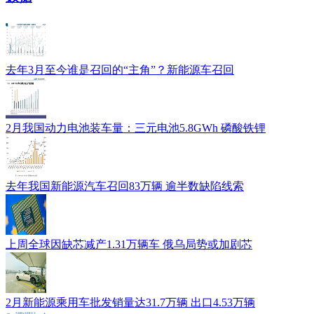
去年3月至今谁是召回的“主角”？新能源车召回
2月我国动力电池装车量：三元电池5.8GWh 磷酸铁锂
去年我国新能源汽车召回83万辆 逾半数缺陷线索
上周全球因缺芯减产1.31万辆车 俄乌局势或加剧芯
2月新能源乘用车批发销量达31.7万辆 出口4.53万辆