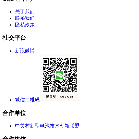
关于我们
联系我们
隐私政策
社交平台
新浪微博
微信二维码
合作单位
中关村新型电池技术创新联盟