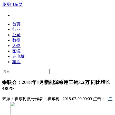
我爱电车网
首页
行业
公司
数据
人物
图说
充电桩
车库
乘联会：2018年1月新能源乘用车销3.2万 同比增长
480%
来源：
崔东树微号
作者：
崔东树
2018-02-09 09:09 点击：
二