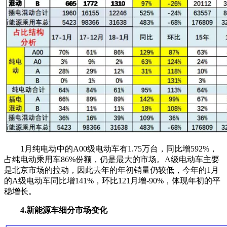
1月纯电动中的A00级电动车有1.75万台，同比增592%，
占纯电动乘用车86%份额，仍是最大的市场。A级电动车主要
是北京市场的拉动，因此去年的年初销量仍较低，今年的1月
的A级电动车同比增141%，环比121月增-90%，体现年初的平
稳增长。
4.新能源车细分市场变化