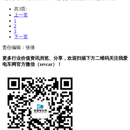
共3页:
上一页
1
2
3
下一页
责任编辑：张倩
更多行业价值资讯浏览、分享，欢迎扫描下方二维码关注我爱
电车网官方微信（xevcar）！