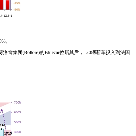
0%。
(Bollore)的Bluecar位居其后，120辆新车投入到法国