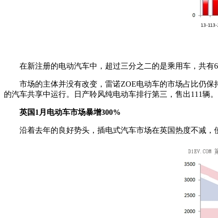
在新注册的电动汽车中，超过三分之二的是乘用车，共有62
市场的主体并没有改变，雷诺ZOE电动车的市场占比仍保持在42
的汽车共享中运行。日产聆风纯电动车排行第三，售出111辆
英国1月电动车市场暴增300%
沿着去年的良好势头，插电式汽车市场在英国热度不减，