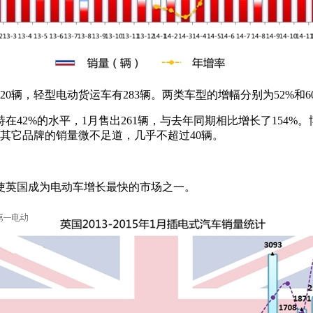
0辆，轻型电动货运车有283辆。两类车型的增幅分别为52%和6
%的水平，1月售出261辆，与去年同期相比增长了154%。博洛雷集团
。其它品牌的销量微不足道，几乎不超过40辆。
使英国成为电动车增长最快的市场之一。