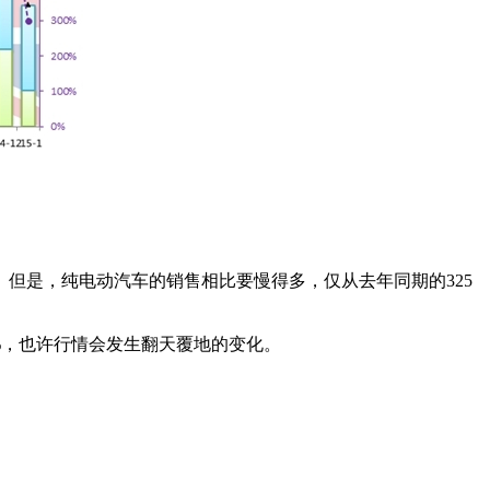
。但是，纯电动汽车的销售相比要慢得多，仅从去年同期的325
9%，也许行情会发生翻天覆地的变化。