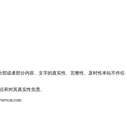
全部或者部分内容、文字的真实性、完整性、及时性本站不作任
观点和对其真实性负责。
ar.com