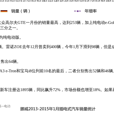
尔夫GTE一月份的销量最高，达到253辆，加上纯电动e-Golf的
的三分之一。
辆为纯电动版。
29辆。雷诺ZOE去年12月曾卖到400辆，今年1月下滑到98辆
仅售出64辆。
3 e-Tron和宝马i8位列前10名的最后，二者分别售出52辆和46辆
车注册达1895辆，同比飙升72%，市场份额也增至18%。如