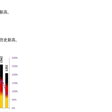
史新高。
的历史新高。