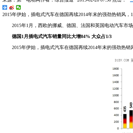
2015年伊始，插电式汽车在德国再续2014年末的强劲热销风，1
2015年1月，西欧的挪威、德国、法国和英国电动汽车市
德国1月插电式汽车销量同比大增84% 大众占1/3
2015年伊始，插电式汽车在德国再续2014年末的强劲热销