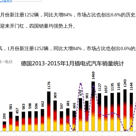
月份新注册1252辆，同比大增84%，市场占比也创出0.6%的历
场迎来开门红，四国销量均强势上升。
风，1月份新注册1252辆，同比大增84%，市场占比也创出0.6%