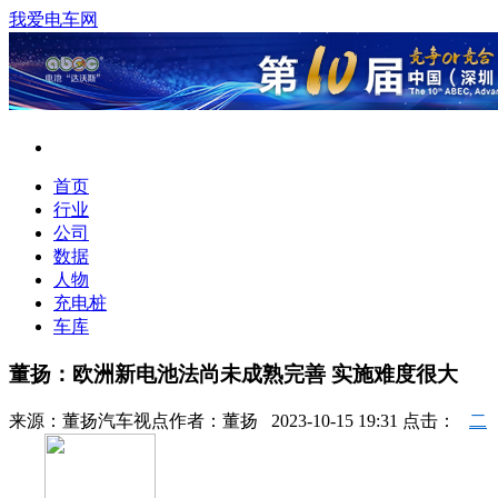
我爱电车网
首页
行业
公司
数据
人物
充电桩
车库
董扬：欧洲新电池法尚未成熟完善 实施难度很大
来源：
董扬汽车视点
作者：
董扬
2023-10-15 19:31 点击：
二