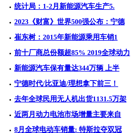
统计局：1-2月新能源汽车生产5.
2023《财富》世界500强公布：宁德
崔东树：2015年新能源乘用车销1
前十厂商总份额超85% 2019全球动力
新能源汽车保有量达344万辆 上半
宁德时代/比亚迪/理想拿下前三！
去年全球民用无人机出货1131.5万架
近两月动力电池市场增量主要来自
8月全球电动车销量: 特斯拉夺双冠