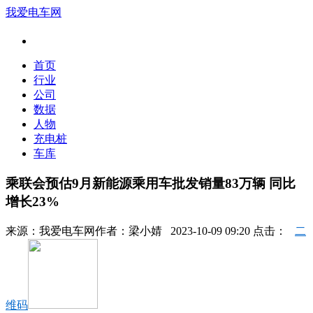
我爱电车网
首页
行业
公司
数据
人物
充电桩
车库
乘联会预估9月新能源乘用车批发销量83万辆 同比
增长23%
来源：
我爱电车网
作者：
梁小婧
2023-10-09 09:20 点击：
二
维码