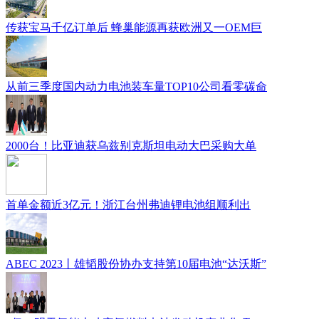
传获宝马千亿订单后 蜂巢能源再获欧洲又一OEM巨
从前三季度国内动力电池装车量TOP10公司看零碳命
2000台！比亚迪获乌兹别克斯坦电动大巴采购大单
首单金额近3亿元！浙江台州弗迪锂电池组顺利出
ABEC 2023丨雄韬股份协办支持第10届电池“达沃斯”