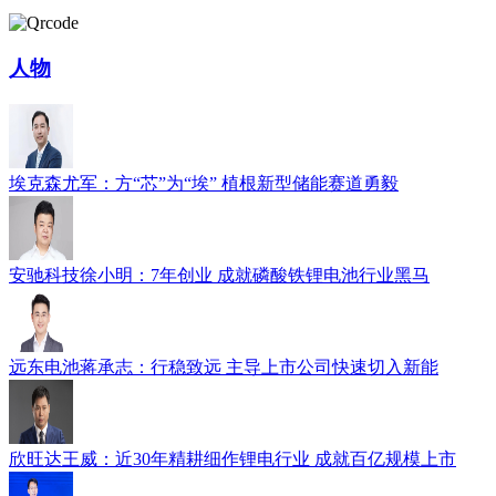
人物
埃克森尤军：方“芯”为“埃” 植根新型储能赛道勇毅
安驰科技徐小明：7年创业 成就磷酸铁锂电池行业黑马
远东电池蒋承志：行稳致远 主导上市公司快速切入新能
欣旺达王威：近30年精耕细作锂电行业 成就百亿规模上市