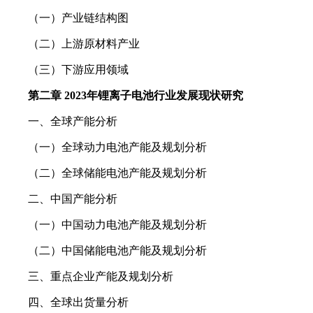
（一）产业链结构图
（二）上游原材料产业
（三）下游应用领域
第二章 2023年锂离子电池行业发展现状研究
一、全球产能分析
（一）全球动力电池产能及规划分析
（二）全球储能电池产能及规划分析
二、中国产能分析
（一）中国动力电池产能及规划分析
（二）中国储能电池产能及规划分析
三、重点企业产能及规划分析
四、全球出货量分析