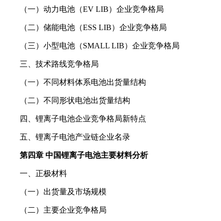
（一）动力电池（EV LIB）企业竞争格局
（二）储能电池（ESS LIB）企业竞争格局
（三）小型电池（SMALL LIB）企业竞争格局
三、技术路线竞争格局
（一）不同材料体系电池出货量结构
（二）不同形状电池出货量结构
四、锂离子电池企业竞争格局新特点
五、锂离子电池产业链企业名录
第四章 中国锂离子电池主要材料分析
一、正极材料
（一）出货量及市场规模
（二）主要企业竞争格局