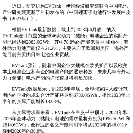
近日，研究机构EVTank、伊维经济研究院联合中国电池
产业研究院更新了年初发布的《中国锂离子电池行业发展白皮
书（2023年）》。
根据EVTank最新数据，截止到2023年6月底，纳入
EVTank统计范围的全球46家动力（储能）电池企业的实际产
能已经达到2383.6GWh，其中78.8%的产能来自中国国内，海
外动力电池产能仅占21.2%，主要来自于欧洲和美国，海外产
能目前主要由日韩电池企业贡献。
EVTank预计，随着中国企业大规模在欧美扩产以及欧美
本土电池企业和车企的电池产能的逐步释放，未来几年海外动
力（储能）电池产能的扩张速度将明显加快。
EVTank数据显示，到2026年年底，全球46家纳入统计范
围内的企业的规划合计产能将达到6730.0GWh，相比2023年上
半年的实际产能增长182.3%。
从实际需求量来看，EVTank在白皮书中预计，2023年和
2026年全球动力（储能）电池的需求量将分别为1096.5GWh和
2614.6GWh，全行业的名义产能利用率将从2023年的46.0%下
降到2026年的38.8%。