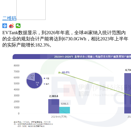
二维码
EVTank数据显示，到2026年年底，全球46家纳入统计范围内
的企业的规划合计产能将达到6730.0GWh，相比2023年上半年
的实际产能增长182.3%。