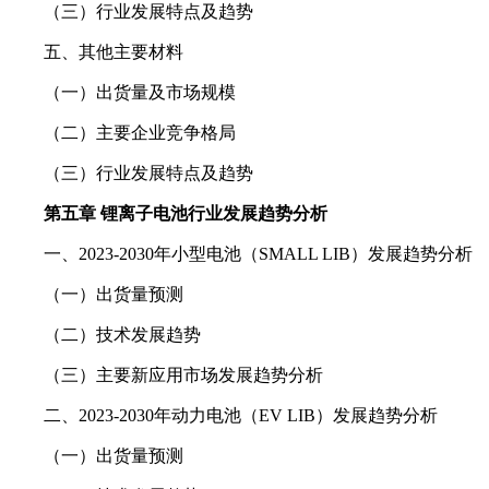
（三）行业发展特点及趋势
五、其他主要材料
（一）出货量及市场规模
（二）主要企业竞争格局
（三）行业发展特点及趋势
第五章 锂离子电池行业发展趋势分析
一、2023-2030年小型电池（SMALL LIB）发展趋势分析
（一）出货量预测
（二）技术发展趋势
（三）主要新应用市场发展趋势分析
二、2023-2030年动力电池（EV LIB）发展趋势分析
（一）出货量预测