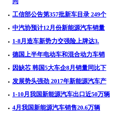
同
工信部公告第357批新车目录 249个
中汽协预计12月份新能源汽车销量
1-8月造车新势力交强险上牌达3.
德国上半年电动车和混合动力车销
因缺芯 韩国5大车企8月销量同比下
发展势头强劲 2017年新能源汽车产
1-10月我国新能源汽车出口近50万辆
4月我国新能源汽车销售20.6万辆