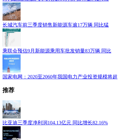
长城汽车前三季度销售新能源车逾17万辆 同比猛
乘联会预估9月新能源乘用车批发销量83万辆 同比
国家电网：2020至2060年我国电力产业投资规模将超
推荐
比亚迪三季度净利润104.13亿元 同比增长82.16%