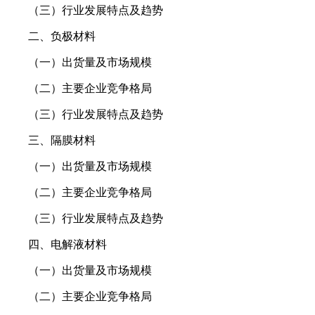
（三）行业发展特点及趋势
二、负极材料
（一）出货量及市场规模
（二）主要企业竞争格局
（三）行业发展特点及趋势
三、隔膜材料
（一）出货量及市场规模
（二）主要企业竞争格局
（三）行业发展特点及趋势
四、电解液材料
（一）出货量及市场规模
（二）主要企业竞争格局