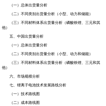
（一）总体出货量分析
（二）不同类别出货量分析（小型、动力和储能）
（三）不同材料体系出货量分析（磷酸铁锂、三元和其
他）
五、中国出货量分析
（一）总体出货量分析
（二）不同类别出货量分析（小型、动力和储能）
（三）不同材料体系出货量分析（磷酸铁锂、三元和其
他）
六、市场规模分析
七、锂离子电池技术发展路线分析
（一）技术路线图
（二）成本路线图