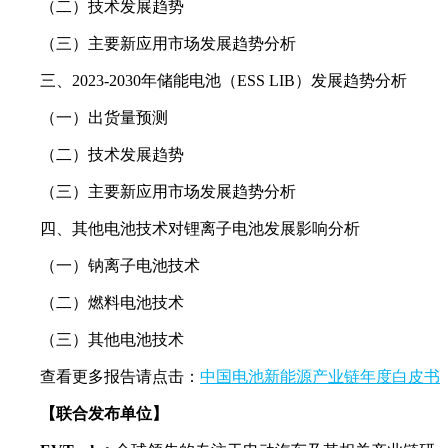
（二）技术发展趋势
（三）主要新应用市场发展趋势分析
三、2023-2030年储能电池（ESS LIB）发展趋势分析
（一）出货量预测
（二）技术发展趋势
（三）主要新应用市场发展趋势分析
四、其他电池技术对锂离子电池发展影响分析
（一）钠离子电池技术
（二）燃料电池技术
（三）其他电池技术
查看更多报告请点击：
中国电池新能源产业链年度白皮书
【联合发布单位】