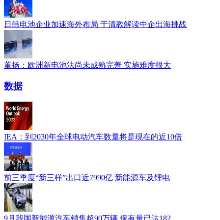
日韩电池企业加速海外布局 于清教解读中企出海挑战
董扬：欧洲新电池法尚未成熟完善 实施难度很大
数据
IEA：到2030年全球电动汽车数量将是现在的近10倍
前三季度“新三样”出口近7990亿 新能源车及锂电
9月我国新能源汽车销售超90万辆 保有量已达182