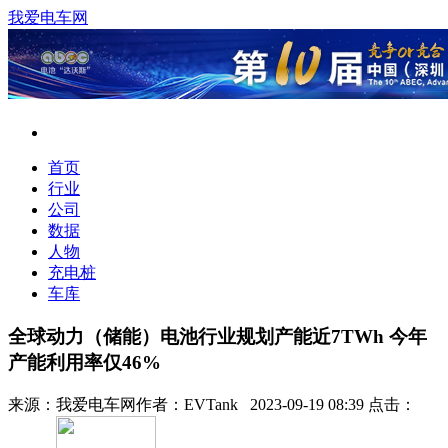
我爱电车网
首页
行业
公司
数据
人物
充电桩
车库
全球动力（储能）电池行业规划产能近7TWh 今年
产能利用率仅46%
来源：
我爱电车网
作者：
EVTank
2023-09-19 08:39 点击：