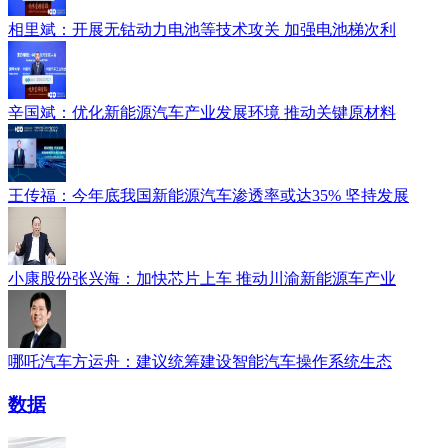
相里斌：开展无钴动力电池等技术攻关 加强电池梯次利
辛国斌：优化新能源汽车产业发展环境 推动关键原材料
王传福：今年底我国新能源汽车渗透率或达35% 坚持发展
小康股份张兴海：加快芯片上车 推动川渝新能源车产业
哪吒汽车方运舟：建议统筹建设智能汽车操作系统生态
数据