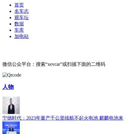
首页
名车志
观车坛
数据
车库
加电站
微信公众平台：搜索“xevcar”或扫描下面的二维码
人物
宁德时代：2023年量产千公里续航不起火电池 麒麟电池来