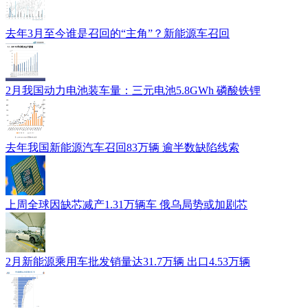
去年3月至今谁是召回的“主角”？新能源车召回
2月我国动力电池装车量：三元电池5.8GWh 磷酸铁锂
去年我国新能源汽车召回83万辆 逾半数缺陷线索
上周全球因缺芯减产1.31万辆车 俄乌局势或加剧芯
2月新能源乘用车批发销量达31.7万辆 出口4.53万辆