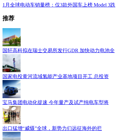
1月全球电动车销量榜：仅3款外国车上榜 Model 3跌
推荐
国轩高科拟在瑞士交易所发行GDR 加快动力电池全
国家电投黄河流域氢能产业基地项目开工 总投资
宝马集团电动化提速 今年量产及试产纯电车型将
出口猛增“威慑”全球，新势力们远征海外的拦