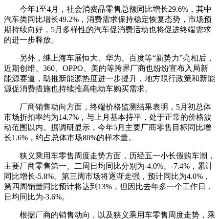
今年1至4月，社会消费品零售总额同比增长29.6%，其中
汽车类同比增长49.2%，消费需求保持稳定恢复态势，市场预
期持续向好，5月多样性的汽车促消费活动也将促进终端需求
的进一步释放。
另外，继上海车展恒大、华为、百度等“新势力”亮相后，
近期创维、360、OPPO、美的等跨界厂商也纷纷宣布入局新
能源赛道，助推新能源热度进一步提升，地方限行政策和新能
源促消费措施也持续推高电动车购买需求。
厂商销售动向方面，终端价格监测结果表明，5月初总体
市场折扣率约为14.7%，与上月基本持平，处于正常的价格波
动范围以内。据调研显示，今年5月主要厂商零售目标同比增
长1.6%，约占总体市场80%的样本量。
狭义乘用车零售周度走势方面，历经五一小长假购车潮，
主要厂商零售第一、二周日均同比分别为-4.0%、-7.4%，累计
同比增长-5.8%。第三周市场将逐渐走强，预计同比为4.0%，
第四周销量同比预计将达到13%，但因比去年多一个工作日，
日均同比为-3.6%。
根据厂商的销售动向，以及狭义乘用车零售周度走势，乘