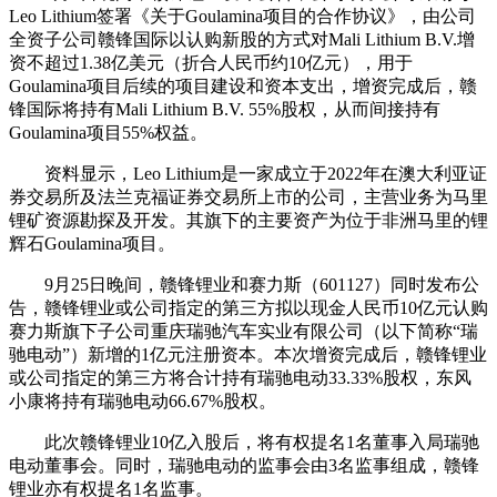
Leo Lithium签署《关于Goulamina项目的合作协议》，由公司
全资子公司赣锋国际以认购新股的方式对Mali Lithium B.V.增
资不超过1.38亿美元（折合人民币约10亿元），用于
Goulamina项目后续的项目建设和资本支出，增资完成后，赣
锋国际将持有Mali Lithium B.V. 55%股权，从而间接持有
Goulamina项目55%权益。
资料显示，Leo Lithium是一家成立于2022年在澳大利亚证
券交易所及法兰克福证券交易所上市的公司，主营业务为马里
锂矿资源勘探及开发。其旗下的主要资产为位于非洲马里的锂
辉石Goulamina项目。
9月25日晚间，赣锋锂业和赛力斯（601127）同时发布公
告，赣锋锂业或公司指定的第三方拟以现金人民币10亿元认购
赛力斯旗下子公司重庆瑞驰汽车实业有限公司（以下简称“瑞
驰电动”）新增的1亿元注册资本。本次增资完成后，赣锋锂业
或公司指定的第三方将合计持有瑞驰电动33.33%股权，东风
小康将持有瑞驰电动66.67%股权。
此次赣锋锂业10亿入股后，将有权提名1名董事入局瑞驰
电动董事会。同时，瑞驰电动的监事会由3名监事组成，赣锋
锂业亦有权提名1名监事。