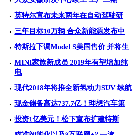
英特尔宣布未来两年在自动驾驶研
三年目标10万辆 合众新能源发布中
特斯拉下调Model S美国售价 并将生
MINI家族新成员 2019年有望增加纯
电
现代2018年将推全新氢动力SUV 续航
现金储备高达737.7亿！理想汽车第
投资1亿美元！松下宣布扩建特斯
瞄准智能化以及“互联网+” 一汽