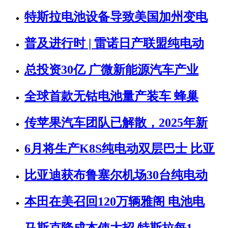
特斯拉电池设备导致美国加州变电
普及进行时 | 雷诺日产联盟纯电动
总投资30亿 广微新能源汽车产业
全球首款无钴电池量产装车 蜂巢
传苹果汽车团队已解散，2025年新
6月将生产K8S纯电动双层巴士 比亚
比亚迪获布鲁塞尔机场30台纯电动
本田在美召回120万辆雅阁 电池电