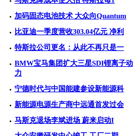
马斯克降成本使大招 特斯拉每1
加码固态电池技术 大众向Quantum
比亚迪一季度营收303.04亿元 净利
特斯拉公司更名：从此不再只是一
BMW宝马集团扩大三星SDI锂离子动
力
宁德时代与中国能建参设新能源科
新能源电源生产商中远通首发过会
马斯克退场李斌进场 蔚来启动I
大众安徽研发中心竣工 工厂二期