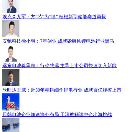
埃克森尤军：方“芯”为“埃” 植根新型储能赛道勇毅
安驰科技徐小明：7年创业 成就磷酸铁锂电池行业黑马
远东电池蒋承志：行稳致远 主导上市公司快速切入新能
欣旺达王威：近30年精耕细作锂电行业 成就百亿规模上市
日韩电池企业加速海外布局 于清教解读中企出海挑战