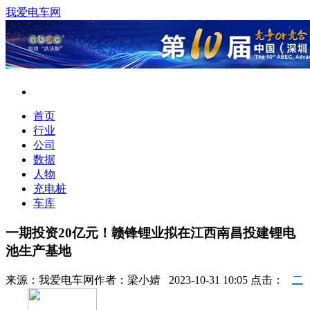
我爱电车网
首页
行业
公司
数据
人物
充电桩
车库
一期投资20亿元！赣锋锂业拟在江西南昌投建锂电
池生产基地
来源：
我爱电车网
作者：
梁小婧
2023-10-31 10:05 点击：
二