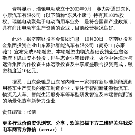
资料显示，瑞驰电动成立于2003年9月，赛力斯通过东风
小康汽车有限公司（以下简称“东风小康”）持有其100%股
权。瑞驰电动聚焦于电动商用车业务，是符合国家产业政策，
具有商用电动车生产资质的企业，目前经营状况良好。
此外，据济南财投基金集团消息，10月30日，济南财投基
金集团投资企业山东豪驰智能汽车有限公司（简称“山东豪
驰”）宣布完成B轮融资。本轮融资由物流基础设施企业普洛
斯旗下隐山资本领投，锂生态企业赣锋锂业、央企中远海运与
远洋集团合作投资主体远致投资及中享聚盛联合投资完成，融
资额度近10亿元。
据悉，山东豪驰是山东省内唯一一家拥有新标准新能源商
用整车生产资质的整车制造企业，专注于智能新能源物流车、
物流无人车、智能生活服务车等车型研发智造及末端智能配送
的场景化造车新势力企业。
责任编辑：张倩
更多行业价值资讯浏览、分享，欢迎扫描下方二维码关注我爱
电车网官方微信（xevcar）！