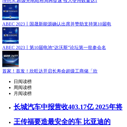
理想5C超级充电站布局再提速 投入使用数量达1
ABEC 2023丨国晟新能源确认出席并赞助支持第10届电
ABEC 2023丨第10届电池“达沃斯”论坛第一批参会名
首家！首发！欣旺达开启长寿命超级工商储「欣
日阅读榜
周阅读榜
月阅读榜
长城汽车中报营收403.17亿 2025年将
王传福要造最安全的车 比亚迪的