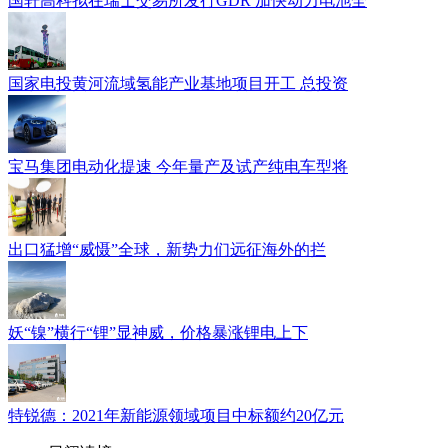
国轩高科拟在瑞士交易所发行GDR 加快动力电池全
国家电投黄河流域氢能产业基地项目开工 总投资
宝马集团电动化提速 今年量产及试产纯电车型将
出口猛增“威慑”全球，新势力们远征海外的拦
妖“镍”横行“锂”显神威，价格暴涨锂电上下
特锐德：2021年新能源领域项目中标额约20亿元