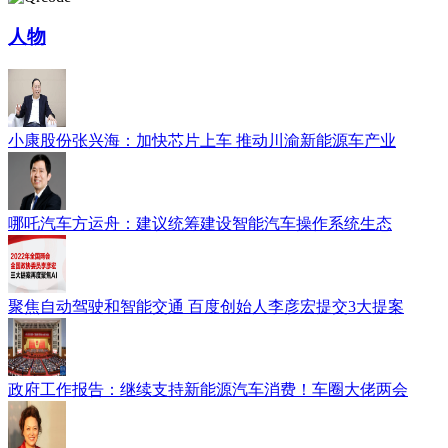
人物
小康股份张兴海：加快芯片上车 推动川渝新能源车产业
哪吒汽车方运舟：建议统筹建设智能汽车操作系统生态
聚焦自动驾驶和智能交通 百度创始人李彦宏提交3大提案
政府工作报告：继续支持新能源汽车消费！车圈大佬两会