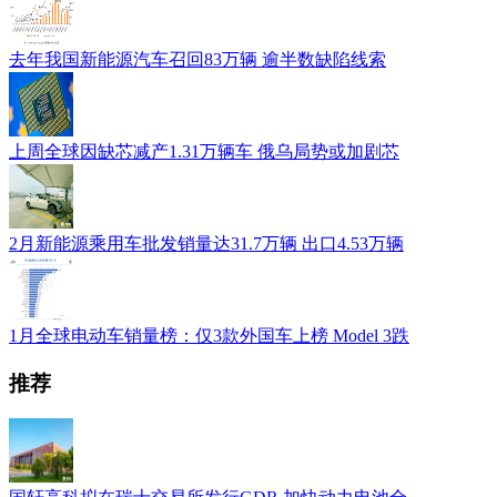
去年我国新能源汽车召回83万辆 逾半数缺陷线索
上周全球因缺芯减产1.31万辆车 俄乌局势或加剧芯
2月新能源乘用车批发销量达31.7万辆 出口4.53万辆
1月全球电动车销量榜：仅3款外国车上榜 Model 3跌
推荐