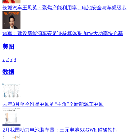
长城汽车王凤英：聚焦产能利用率、电池安全与车规级芯
雷军：建设新能源车碳足迹核算体系 加快大功率快充基
美图
1
2
3
4
数据
去年3月至今谁是召回的“主角”？新能源车召回
2月我国动力电池装车量：三元电池5.8GWh 磷酸铁锂