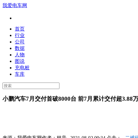
我爱电车网
首页
行业
公司
数据
人物
图说
充电桩
车库
小鹏汽车7月交付首破8000台 前7月累计交付超3.88
来源：
我爱电车网
作者：
林音
2021-08-02 09:34 点击：
二维