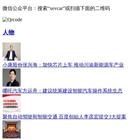
微信公众平台：搜索“xevcar”或扫描下面的二维码
人物
小康股份张兴海：加快芯片上车 推动川渝新能源车产业
哪吒汽车方运舟：建议统筹建设智能汽车操作系统生态
聚焦自动驾驶和智能交通 百度创始人李彦宏提交3大提案