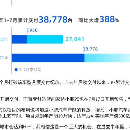
连续3个月打破该车型月度交付纪录。自去年启动交付以来，P7累计
开启交付。而百变舒适智能家轿小鹏P5也在7月17日开启预售，预
武汉项目的布局也将加速小鹏汽车产能的释放。据悉，小鹏汽车武
等工艺车间。项目规划年产能10万辆，达产后可实现年产值300
一线城市会达到60%，我相信这是一个巨大的机会。在过去半年里