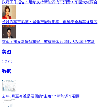
政府工作报告：继续支持新能源汽车消费！车圈大佬两会
长城汽车王凤英：聚焦产能利用率、电池安全与车规级芯
雷军：建设新能源车碳足迹核算体系 加快大功率快充基
美图
1
2
3
4
数据
去年3月至今谁是召回的“主角”？新能源车召回