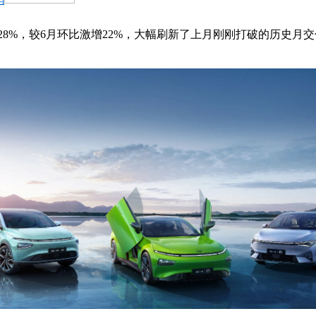
8%，较6月环比激增22%，大幅刷新了上月刚刚打破的历史月交付纪