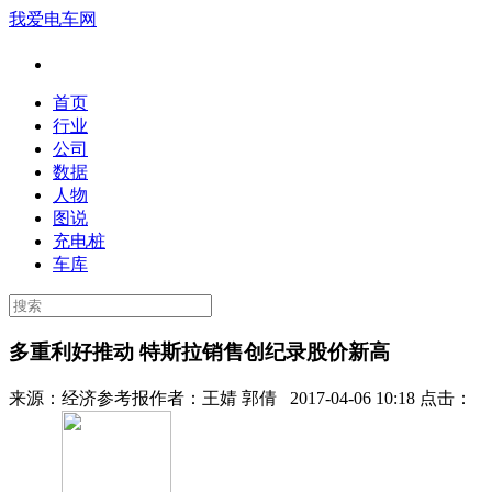
我爱电车网
首页
行业
公司
数据
人物
图说
充电桩
车库
多重利好推动 特斯拉销售创纪录股价新高
来源：
经济参考报
作者：
王婧 郭倩
2017-04-06 10:18 点击：