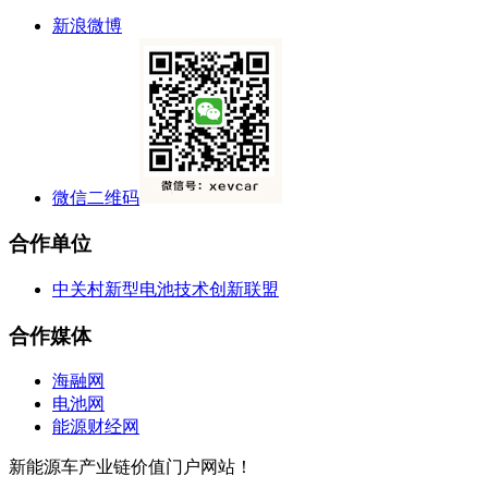
新浪微博
微信二维码
合作单位
中关村新型电池技术创新联盟
合作媒体
海融网
电池网
能源财经网
新能源车产业链价值门户网站！