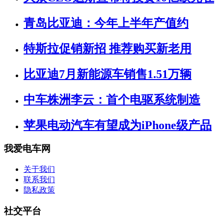
青岛比亚迪：今年上半年产值约
特斯拉促销新招 推荐购买新老用
比亚迪7月新能源车销售1.51万辆
中车株洲李云：首个电驱系统制造
苹果电动汽车有望成为iPhone级产品
我爱电车网
关于我们
联系我们
隐私政策
社交平台