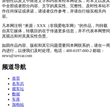
原创性以及文中陈述文字和内容未经本网证实，对本文以及其
中全部或者部分内容、文字的真实性、完整性、及时性本站不
作任何保证或承诺，请读者仅作参考，并请自行核实相关内
容。
凡本网注明 “来源：XXX（非我爱电车网）”的作品，均转载
自其它媒体，转载目的在于传递更多信息，并不代表本网赞同
其观点和对其真实性负责。
如因作品内容、版权和其它问题需要同本网联系的，请在一周
内进行，以便我们及时处理。电话：400-6197-660-2 邮箱：
news@xevcar.com
频道导航
首页
名车志
观车坛
数据
车库
加电站