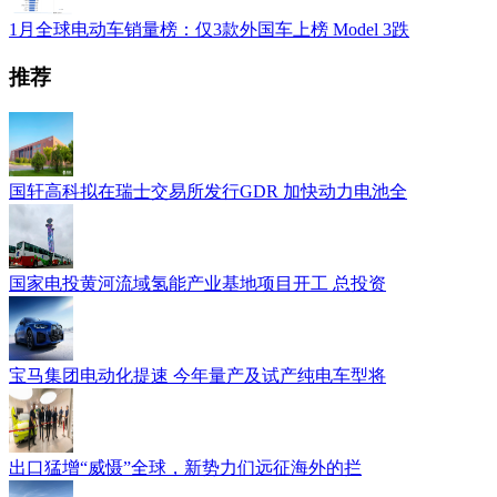
1月全球电动车销量榜：仅3款外国车上榜 Model 3跌
推荐
国轩高科拟在瑞士交易所发行GDR 加快动力电池全
国家电投黄河流域氢能产业基地项目开工 总投资
宝马集团电动化提速 今年量产及试产纯电车型将
出口猛增“威慑”全球，新势力们远征海外的拦