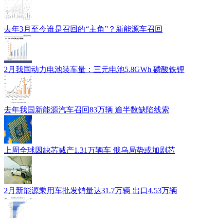
去年3月至今谁是召回的“主角”？新能源车召回
2月我国动力电池装车量：三元电池5.8GWh 磷酸铁锂
去年我国新能源汽车召回83万辆 逾半数缺陷线索
上周全球因缺芯减产1.31万辆车 俄乌局势或加剧芯
2月新能源乘用车批发销量达31.7万辆 出口4.53万辆