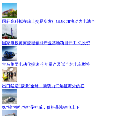
国轩高科拟在瑞士交易所发行GDR 加快动力电池全
国家电投黄河流域氢能产业基地项目开工 总投资
宝马集团电动化提速 今年量产及试产纯电车型将
出口猛增“威慑”全球，新势力们远征海外的拦
妖“镍”横行“锂”显神威，价格暴涨锂电上下