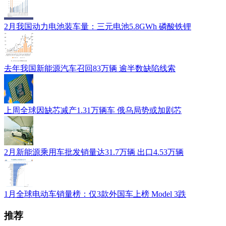
2月我国动力电池装车量：三元电池5.8GWh 磷酸铁锂
去年我国新能源汽车召回83万辆 逾半数缺陷线索
上周全球因缺芯减产1.31万辆车 俄乌局势或加剧芯
2月新能源乘用车批发销量达31.7万辆 出口4.53万辆
1月全球电动车销量榜：仅3款外国车上榜 Model 3跌
推荐