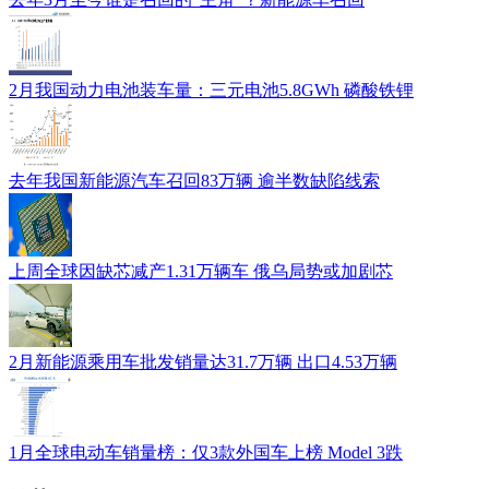
2月我国动力电池装车量：三元电池5.8GWh 磷酸铁锂
去年我国新能源汽车召回83万辆 逾半数缺陷线索
上周全球因缺芯减产1.31万辆车 俄乌局势或加剧芯
2月新能源乘用车批发销量达31.7万辆 出口4.53万辆
1月全球电动车销量榜：仅3款外国车上榜 Model 3跌