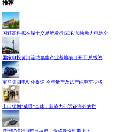
推荐
国轩高科拟在瑞士交易所发行GDR 加快动力电池全
国家电投黄河流域氢能产业基地项目开工 总投资
宝马集团电动化提速 今年量产及试产纯电车型将
出口猛增“威慑”全球，新势力们远征海外的拦
妖“镍”横行“锂”显神威，价格暴涨锂电上下