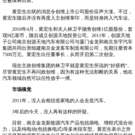
生被保释出狱。
黄宏生出狱的消息令创维上市公司股价应声大涨。不过，
黄宏生随后并没有再度入主创维掌印，而是转身跨入汽车业。
2010年4月，黄宏生和夫人林卫平抛售创维1亿股股份，套
现9亿港币，随后成立创源天地投资公司。2011年，创源天地
子公司南京创源天地汽车有限公司与厦门金龙和南京东宇汽车
集团共同出资组建南京金龙客车制造有限公司，先期注册资本
7500万元。黄宏生出任董事长，从而开启第二次创业。
现在主政创维集团的林卫平就是黄宏生所说的“好搭档”。
尽管黄宏生不再问政创维，因为有这种无法割断的关系，他在
汽车领域自然可以任性放手一搏。
市场嗅觉
2011年，没人会相信造家电的人会去造汽车。
3年后的今天，没人再有这样的怀疑。
目前，南京金龙新能源汽车产品包括插电、增程式混合动
力，以及纯电动(包括换电式)等多米段车型。黄宏生表示之所