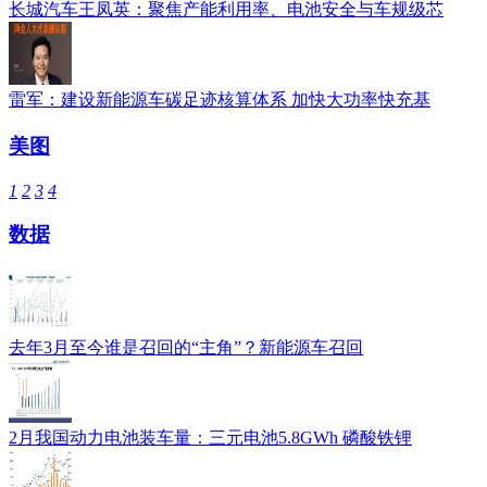
长城汽车王凤英：聚焦产能利用率、电池安全与车规级芯
雷军：建设新能源车碳足迹核算体系 加快大功率快充基
美图
1
2
3
4
数据
去年3月至今谁是召回的“主角”？新能源车召回
2月我国动力电池装车量：三元电池5.8GWh 磷酸铁锂