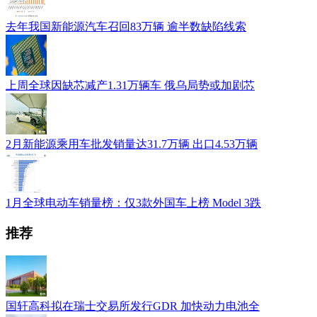
去年我国新能源汽车召回83万辆 逾半数缺陷线索
上周全球因缺芯减产1.31万辆车 俄乌局势或加剧芯
2月新能源乘用车批发销量达31.7万辆 出口4.53万辆
1月全球电动车销量榜：仅3款外国车上榜 Model 3跌
推荐
国轩高科拟在瑞士交易所发行GDR 加快动力电池全