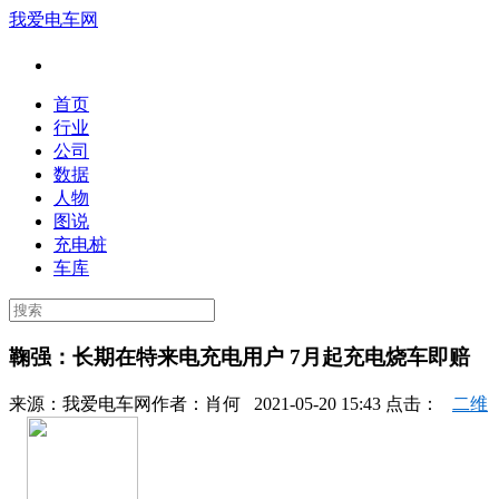
我爱电车网
首页
行业
公司
数据
人物
图说
充电桩
车库
鞠强：长期在特来电充电用户 7月起充电烧车即赔
来源：
我爱电车网
作者：
肖何
2021-05-20 15:43 点击：
二维