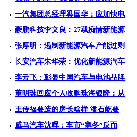
一汽集团总经理奚国华：应加快电
豪鹏科技李文良：27载痴情新能源
张厚明：遏制新能源汽车产能过剩
长安汽车朱华荣：优化新能源汽车
李云飞：彰显中国汽车与电池品牌
董明珠回应个人收购珠海银隆：从
王传福要造的房长啥样 潘石屹要
威马汽车沈晖：车市“寒冬”反而