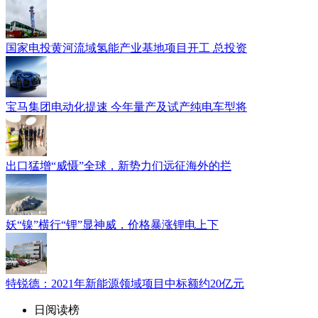
国家电投黄河流域氢能产业基地项目开工 总投资
宝马集团电动化提速 今年量产及试产纯电车型将
出口猛增“威慑”全球，新势力们远征海外的拦
妖“镍”横行“锂”显神威，价格暴涨锂电上下
特锐德：2021年新能源领域项目中标额约20亿元
日阅读榜