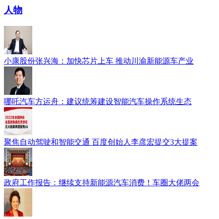
人物
小康股份张兴海：加快芯片上车 推动川渝新能源车产业
哪吒汽车方运舟：建议统筹建设智能汽车操作系统生态
聚焦自动驾驶和智能交通 百度创始人李彦宏提交3大提案
政府工作报告：继续支持新能源汽车消费！车圈大佬两会