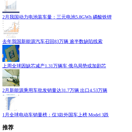
2月我国动力电池装车量：三元电池5.8GWh 磷酸铁锂
去年我国新能源汽车召回83万辆 逾半数缺陷线索
上周全球因缺芯减产1.31万辆车 俄乌局势或加剧芯
2月新能源乘用车批发销量达31.7万辆 出口4.53万辆
1月全球电动车销量榜：仅3款外国车上榜 Model 3跌
推荐