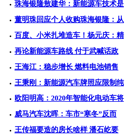
珠海银隆敖建华：新能源车技术是
董明珠回应个人收购珠海银隆：从
百度、小米扎堆造车！杨元庆：精
再论新能源车路线 付于武喊话政
王海江：稳步增长 燃料电池销售
王秉刚：新能源汽车牌照应限制纯
欧阳明高：2020年智能化电动车将
威马汽车沈晖：车市“寒冬”反而
王传福要造的房长啥样 潘石屹要