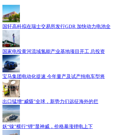
国轩高科拟在瑞士交易所发行GDR 加快动力电池全
国家电投黄河流域氢能产业基地项目开工 总投资
宝马集团电动化提速 今年量产及试产纯电车型将
出口猛增“威慑”全球，新势力们远征海外的拦
妖“镍”横行“锂”显神威，价格暴涨锂电上下