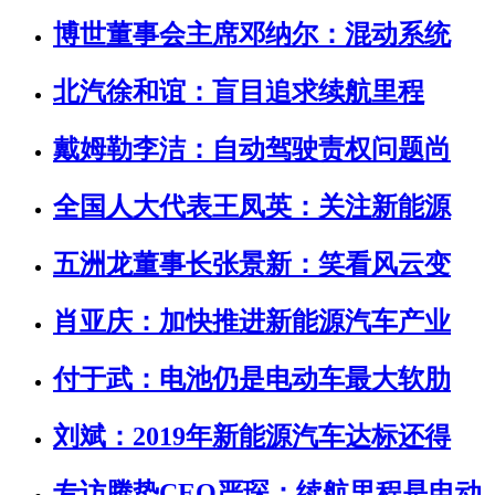
博世董事会主席邓纳尔：混动系统
北汽徐和谊：盲目追求续航里程
戴姆勒李洁：自动驾驶责权问题尚
全国人大代表王凤英：关注新能源
五洲龙董事长张景新：笑看风云变
肖亚庆：加快推进新能源汽车产业
付于武：电池仍是电动车最大软肋
刘斌：2019年新能源汽车达标还得
专访腾势CEO严琛：续航里程是电动