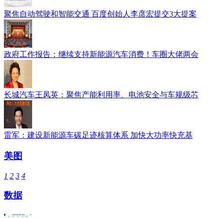
聚焦自动驾驶和智能交通 百度创始人李彦宏提交3大提案
政府工作报告：继续支持新能源汽车消费！车圈大佬两会
长城汽车王凤英：聚焦产能利用率、电池安全与车规级芯
雷军：建设新能源车碳足迹核算体系 加快大功率快充基
美图
1
2
3
4
数据