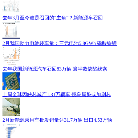
去年3月至今谁是召回的“主角”？新能源车召回
2月我国动力电池装车量：三元电池5.8GWh 磷酸铁锂
去年我国新能源汽车召回83万辆 逾半数缺陷线索
上周全球因缺芯减产1.31万辆车 俄乌局势或加剧芯
2月新能源乘用车批发销量达31.7万辆 出口4.53万辆