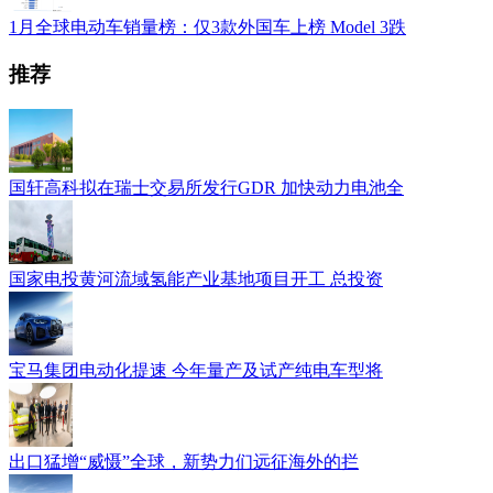
1月全球电动车销量榜：仅3款外国车上榜 Model 3跌
推荐
国轩高科拟在瑞士交易所发行GDR 加快动力电池全
国家电投黄河流域氢能产业基地项目开工 总投资
宝马集团电动化提速 今年量产及试产纯电车型将
出口猛增“威慑”全球，新势力们远征海外的拦