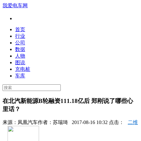
我爱电车网
首页
行业
公司
数据
人物
图说
充电桩
车库
在北汽新能源B轮融资111.18亿后 郑刚说了哪些心
里话？
来源：
凤凰汽车
作者：
苏瑞琦
2017-08-16 10:32 点击：
二维