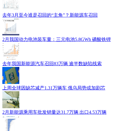
去年3月至今谁是召回的“主角”？新能源车召回
2月我国动力电池装车量：三元电池5.8GWh 磷酸铁锂
去年我国新能源汽车召回83万辆 逾半数缺陷线索
上周全球因缺芯减产1.31万辆车 俄乌局势或加剧芯
2月新能源乘用车批发销量达31.7万辆 出口4.53万辆