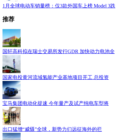
1月全球电动车销量榜：仅3款外国车上榜 Model 3跌
推荐
国轩高科拟在瑞士交易所发行GDR 加快动力电池全
国家电投黄河流域氢能产业基地项目开工 总投资
宝马集团电动化提速 今年量产及试产纯电车型将
出口猛增“威慑”全球，新势力们远征海外的拦