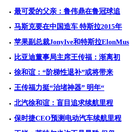
最可爱的父亲：鲁伟鼎在鲁冠球追
马斯克要在中国造车 特斯拉2015年
苹果副总裁JonyIve和特斯拉ElonMus
比亚迪董事局主席王传福：渐离初
徐和谊：“阶梯性退补”或将带来
王传福力挺“治堵神器” 明年“
北汽徐和谊：盲目追求续航里程
保时捷CEO预测电动汽车续航里程