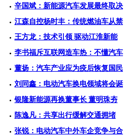
辛国斌：新能源汽车发展最终取决
江森自控杨时丰：传统燃油车从禁
王方龙：技术引领 驱动江淮新能
李书福斥互联网造车热：不懂汽车
董扬：汽车产业应为疫后恢复国民
刘同鑫：电动汽车换电领域将会诞
银隆新能源再换董事长 董明珠夯
陈逸凡：共享出行缓解交通拥堵
张锐：电动汽车中外车企竞争与合