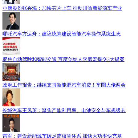
小康股份张兴海：加快芯片上车 推动川渝新能源车产业
哪吒汽车方运舟：建议统筹建设智能汽车操作系统生态
聚焦自动驾驶和智能交通 百度创始人李彦宏提交3大提案
政府工作报告：继续支持新能源汽车消费！车圈大佬两会
长城汽车王凤英：聚焦产能利用率、电池安全与车规级芯
雷军：建设新能源车碳足迹核算体系 加快大功率快充基