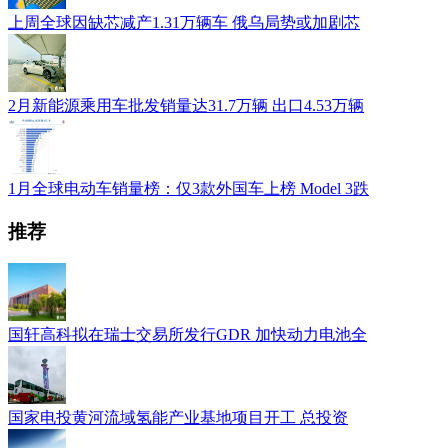
上周全球因缺芯减产1.31万辆车 俄乌局势或加剧芯
2月新能源乘用车批发销量达31.7万辆 出口4.53万辆
1月全球电动车销量榜：仅3款外国车上榜 Model 3跌
推荐
国轩高科拟在瑞士交易所发行GDR 加快动力电池全
国家电投黄河流域氢能产业基地项目开工 总投资