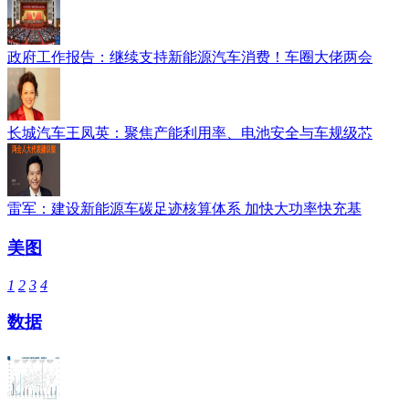
政府工作报告：继续支持新能源汽车消费！车圈大佬两会
长城汽车王凤英：聚焦产能利用率、电池安全与车规级芯
雷军：建设新能源车碳足迹核算体系 加快大功率快充基
美图
1
2
3
4
数据