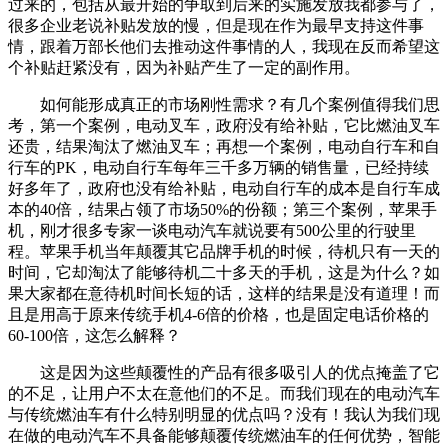
过来的，包括从最开始的争取到后来的实施发放我都参与了，
很多企业老说补贴发放的慢，但是现在作为最早支持这件事
情，跟着万部长他们去推动这件事情的人，我现在反而希望这
个补贴赶紧没有，因为补贴产生了一定的副作用。
如何能形成真正的市场刚性需求？有几个案例值得我们思
考，第一个案例，电动叉车，政府没有给补贴，它比燃油叉车
还贵，结果淘汰了燃油叉车；再想一个案例，电动自行车和自
行车的PK，电动自行车每年三千多万辆的销售量，已经持续
好多年了，政府也没有给补贴，电动自行车的成本是自行车成
本的40倍，结果占领了市场50%的份额；第三个案例，苹果手
机，刚才很多专家一谈电动汽车就说要有500公里的行驶里
程。苹果手机当年颠覆其它品牌手机的时候，待机只有一天的
时间，它却淘汰了能够待机二十多天的手机，这是为什么？如
果大家都在意待机时间长短的话，这样的结果是没有道理！而
且是用高于原来传统手机4-6倍的价格，也是固定电话价格的
60-100倍，这怎么解释？
这是因为这些颠覆性的产品有很多吸引人的优点掩盖了它
的不足，让用户不太在意他们的不足。而我们现在的电动汽车
与传统燃油车有什么特别明显的优点吗？没有！我认为我们现
在做的电动汽车不具备能够颠覆传统燃油车的任何优势，智能