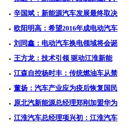
辛国斌：新能源汽车发展最终取决
欧阳明高：希望2016年成电动汽车
刘同鑫：电动汽车换电领域将会诞
王方龙：技术引领 驱动江淮新能
江森自控杨时丰：传统燃油车从禁
董扬：汽车产业应为疫后恢复国民
原北汽新能源总经理郑刚加盟华为
江淮汽车总经理项兴初：江淮汽车