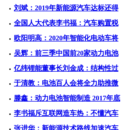
刘斌：2019年新能源汽车达标还得
全国人大代表李书福：汽车购置税
欧阳明高：2020年智能化电动车将
吴辉：前三季中国前20家动力电池
亿纬锂能董事长刘金成：结构性过
于清教：电池百人会将全力助推微
滕鑫：动力电池智能制造 2017年底
李书福斥互联网造车热：不懂汽车
张进华：新能源技术路线加速汽车