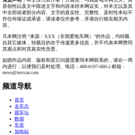
原创性以及文中陈述文字和内容未经本网证实，对本文以及其
中全部或者部分内容、文字的真实性、完整性、及时性本站不
作任何保证或承诺，请读者仅作参考，并请自行核实相关内
容。
凡本网注明 “来源：XXX（非我爱电车网）”的作品，均转载
自其它媒体，转载目的在于传递更多信息，并不代表本网赞同
其观点和对其真实性负责。
如因作品内容、版权和其它问题需要同本网联系的，请在一周
内进行，以便我们及时处理。电话：400-6197-660-2 邮箱：
news@xevcar.com
频道导航
首页
名车志
观车坛
数据
车库
加电站