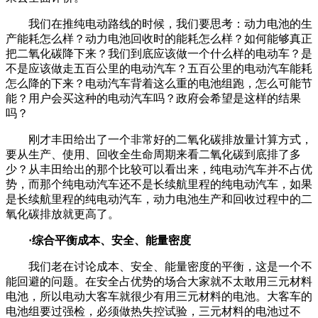
我们在推纯电动路线的时候，我们要思考：动力电池的生
产能耗怎么样？动力电池回收时的能耗怎么样？如何能够真正
把二氧化碳降下来？我们到底应该做一个什么样的电动车？是
不是应该做走五百公里的电动汽车？五百公里的电动汽车能耗
怎么降的下来？电动汽车背着这么重的电池组跑，怎么可能节
能？用户会买这种的电动汽车吗？政府会希望是这样的结果
吗？
刚才丰田给出了一个非常好的二氧化碳排放量计算方式，
要从生产、使用、回收全生命周期来看二氧化碳到底排了多
少？从丰田给出的那个比较可以看出来，纯电动汽车并不占优
势，而那个纯电动汽车还不是长续航里程的纯电动汽车，如果
是长续航里程的纯电动汽车，动力电池生产和回收过程中的二
氧化碳排放就更高了。
·综合平衡成本、安全、能量密度
我们老在讨论成本、安全、能量密度的平衡，这是一个不
能回避的问题。在安全占优势的场合大家就不太敢用三元材料
电池，所以电动大客车就很少有用三元材料的电池。大客车的
电池组要过强检，必须做热失控试验，三元材料的电池过不