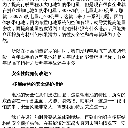
为了提高行驶里程加大电池组的带电量。但是现在很多企业就
在拼命增加电池组的带电量，40kWh的带电量走300公里，那
就带60kWh的电量走400公里，这就带来了一系列问题。因为
你多带电池，因为布置电池系统的空间有限，就需要提高能量
密度，而提高能量密度遇到了电池材料没有什么进步，只能拼
命压榨所有材料的极限潜力，牺牲安全性和寿命就成为了必
然。
所以在提高能量密度的同时，我们发现电动汽车越来越危
险，今年出事的这些电池还是去年提出的能量密度指标，而今
年提高了指标之后明年事故还会更多。
安全性能如何改进？
·多层结构的安全保护措施
电池的安全性我们没法回避，这是锂电池的特性，所有的
东西都在一个盒里面，火源、易燃物、助燃剂，这是一件很可
怕的事，安全风险非常大，需要我们特别关注这一点。
我们在设计的时候要从单体到模块、再到电池组有多层结
构的安全保护措施。在新能源汽车起火原因未明的情况下，安