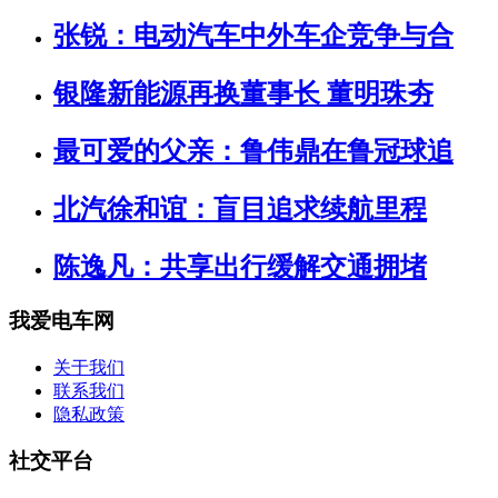
张锐：电动汽车中外车企竞争与合
银隆新能源再换董事长 董明珠夯
最可爱的父亲：鲁伟鼎在鲁冠球追
北汽徐和谊：盲目追求续航里程
陈逸凡：共享出行缓解交通拥堵
我爱电车网
关于我们
联系我们
隐私政策
社交平台