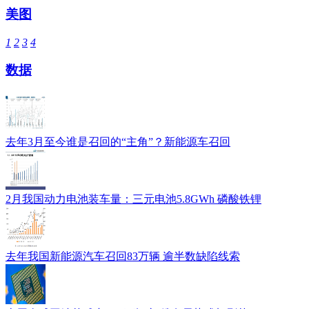
美图
1
2
3
4
数据
去年3月至今谁是召回的“主角”？新能源车召回
2月我国动力电池装车量：三元电池5.8GWh 磷酸铁锂
去年我国新能源汽车召回83万辆 逾半数缺陷线索