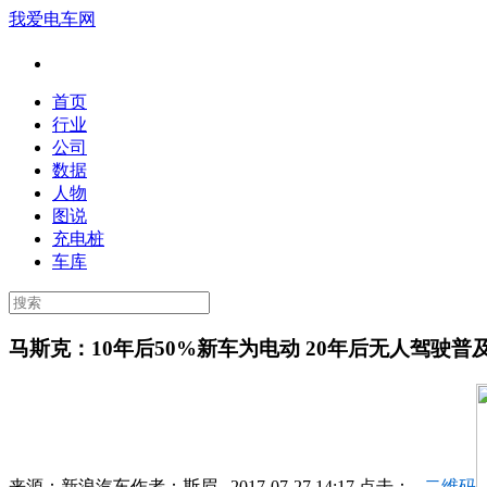
我爱电车网
首页
行业
公司
数据
人物
图说
充电桩
车库
马斯克：10年后50%新车为电动 20年后无人驾驶普
来源：
新浪汽车
作者：
斯眉
2017-07-27 14:17 点击：
二维码