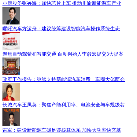
小康股份张兴海：加快芯片上车 推动川渝新能源车产业
哪吒汽车方运舟：建议统筹建设智能汽车操作系统生态
聚焦自动驾驶和智能交通 百度创始人李彦宏提交3大提案
政府工作报告：继续支持新能源汽车消费！车圈大佬两会
长城汽车王凤英：聚焦产能利用率、电池安全与车规级芯
雷军：建设新能源车碳足迹核算体系 加快大功率快充基