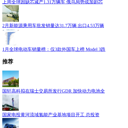
上周全球因缺芯减产1.31万辆车 俄乌局势或加剧芯
2月新能源乘用车批发销量达31.7万辆 出口4.53万辆
1月全球电动车销量榜：仅3款外国车上榜 Model 3跌
推荐
国轩高科拟在瑞士交易所发行GDR 加快动力电池全
国家电投黄河流域氢能产业基地项目开工 总投资