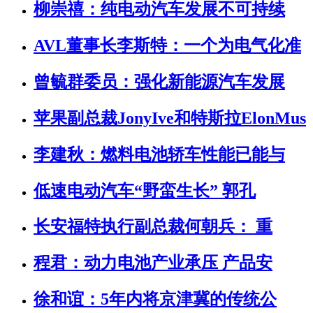
柳崇禧：纯电动汽车发展不可持续
AVL董事长李斯特：一个为电气化准
曾毓群委员：强化新能源汽车发展
苹果副总裁JonyIve和特斯拉ElonMus
李建秋：燃料电池轿车性能已能与
低速电动汽车“野蛮生长” 郭孔
长安福特执行副总裁何朝兵： 重
程君：动力电池产业承压 产品安
徐和谊：5年内将京津冀的传统公