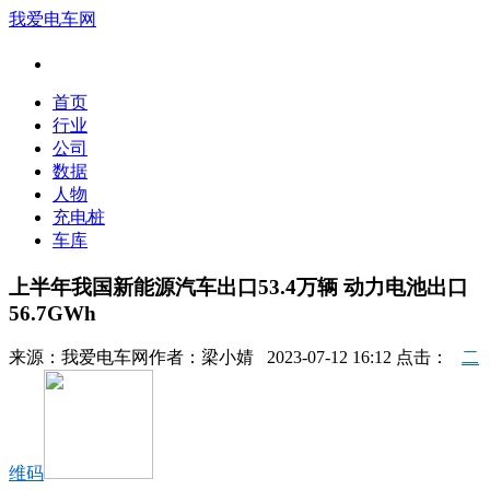
我爱电车网
首页
行业
公司
数据
人物
充电桩
车库
上半年我国新能源汽车出口53.4万辆 动力电池出口
56.7GWh
来源：
我爱电车网
作者：
梁小婧
2023-07-12 16:12 点击：
二
维码