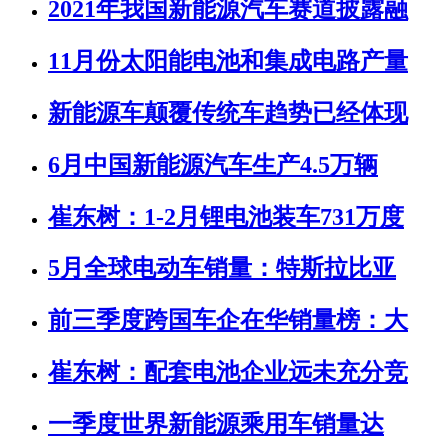
2021年我国新能源汽车赛道披露融
11月份太阳能电池和集成电路产量
新能源车颠覆传统车趋势已经体现
6月中国新能源汽车生产4.5万辆
崔东树：1-2月锂电池装车731万度
5月全球电动车销量：特斯拉比亚
前三季度跨国车企在华销量榜：大
崔东树：配套电池企业远未充分竞
一季度世界新能源乘用车销量达