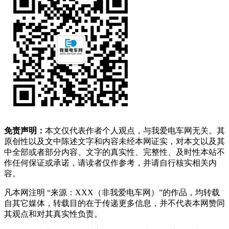
免责声明：
本文仅代表作者个人观点，与我爱电车网无关。其
原创性以及文中陈述文字和内容未经本网证实，对本文以及其
中全部或者部分内容、文字的真实性、完整性、及时性本站不
作任何保证或承诺，请读者仅作参考，并请自行核实相关内
容。
凡本网注明 “来源：XXX（非我爱电车网）”的作品，均转载
自其它媒体，转载目的在于传递更多信息，并不代表本网赞同
其观点和对其真实性负责。