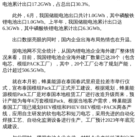
电池累计出口17.2GWh，占总出口30.3%。
此外，6月，我国储能电池出口共计1.0GWh，其中磷酸铁
锂电池出口1.0GWh。上半年，我国储能电池累计出口达
6.3GWh，其中磷酸铁锂电池累计出口6.3GWh。
出口数据亮眼的同时，国内企业出海布局热情也在升温。
据电池网不完全统计，从国内锂电池企业海外建厂整体情
况来看，目前，我国锂电池企业海外建厂数量已达28个（包含
电芯、模组PACK工厂），其中，20个工厂公布了规划产能，
总计超过506.5GWh。
就在本月初，蜂巢能源在泰国春武里府是拉差市举行仪
式，宣布泰国模组Pack工厂正式开工建设。根据规划，蜂巢能
源模组Pack工厂是对泰国本地租赁工厂进行改造升级而来，预
计产能为每年6万套模组Pack。根据当地客户需求，蜂巢能源
泰国工厂现已规划HEV模组和PHEV/BEV模组+PACK两条产
线，应用自主研发的软包电芯和短刀电芯，采用先进的自动化
焊接工艺、自动化监测设备进行生产。工厂预计2023年年底完
成建设。