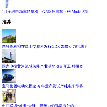
1月全球电动车销量榜：仅3款外国车上榜 Model 3跌
推荐
国轩高科拟在瑞士交易所发行GDR 加快动力电池全
国家电投黄河流域氢能产业基地项目开工 总投资
宝马集团电动化提速 今年量产及试产纯电车型将
出口猛增“威慑”全球，新势力们远征海外的拦