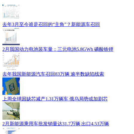
去年3月至今谁是召回的“主角”？新能源车召回
2月我国动力电池装车量：三元电池5.8GWh 磷酸铁锂
去年我国新能源汽车召回83万辆 逾半数缺陷线索
上周全球因缺芯减产1.31万辆车 俄乌局势或加剧芯
2月新能源乘用车批发销量达31.7万辆 出口4.53万辆