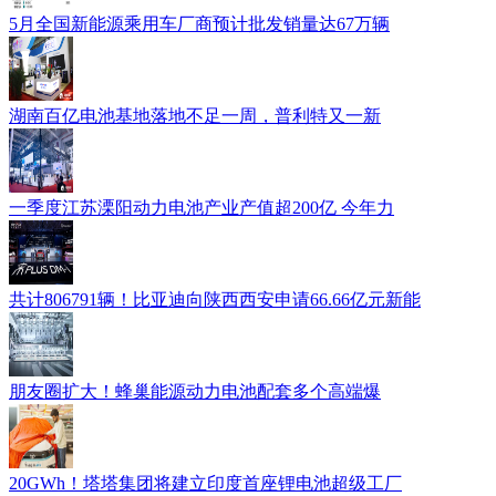
5月全国新能源乘用车厂商预计批发销量达67万辆
湖南百亿电池基地落地不足一周，普利特又一新
一季度江苏溧阳动力电池产业产值超200亿 今年力
共计806791辆！比亚迪向陕西西安申请66.66亿元新能
朋友圈扩大！蜂巢能源动力电池配套多个高端爆
20GWh！塔塔集团将建立印度首座锂电池超级工厂