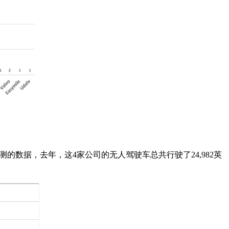
路测的数据，去年，这4家公司的无人驾驶车总共行驶了24,982英