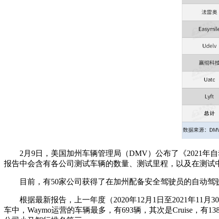
2月9日，美国加州车辆管理局（DMV）公布了《202
报告中会含有各公司测试车辆的数量、测试里程，以及在测试中
目前，有50家公司获得了在加州配备安全驾驶员的自动驾
根据最新报告，上一年度（2020年12月1日至2021年11
车中，Waymo运营的车辆最多，有693辆，其次是Cruise，