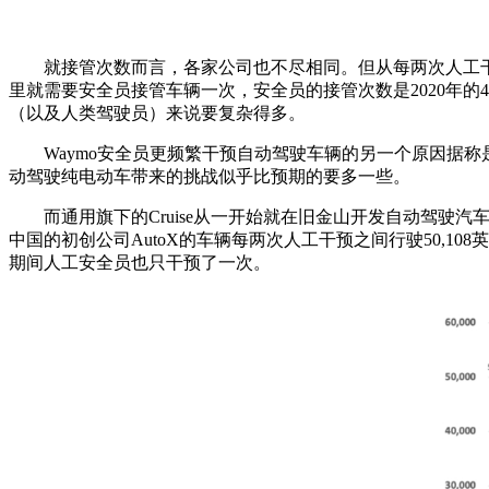
就接管次数而言，各家公司也不尽相同。但从每两次人工干预
里就需要安全员接管车辆一次，安全员的接管次数是2020年
（以及人类驾驶员）来说要复杂得多。
Waymo安全员更频繁干预自动驾驶车辆的另一个原因据称是该
动驾驶纯电动车带来的挑战似乎比预期的要多一些。
而通用旗下的Cruise从一开始就在旧金山开发自动驾驶汽车，其
中国的初创公司AutoX的车辆每两次人工干预之间行驶50,108
期间人工安全员也只干预了一次。