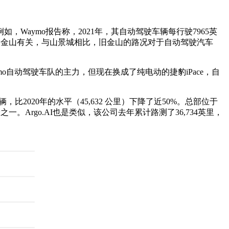
aymo报告称，2021年，其自动驾驶车辆每行驶7965英
到旧金山有关，与山景城相比，旧金山的路况对于自动驾驶汽车
mo自动驾驶车队的主力，但现在换成了纯电动的捷豹iPace，自
，比2020年的水平（45,632 公里）下降了近50%。总部位于
一。Argo.AI也是类似，该公司去年累计路测了36,734英里，