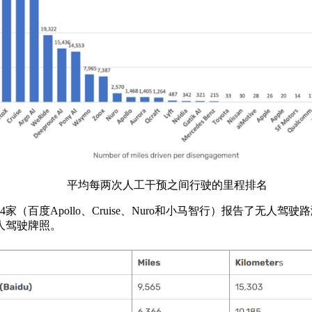
平均每两次人工干预之间行驶的里程排名
百度Apollo、Cruise、Nuro和小马智行）报告了无人驾驶
人驾驶牌照。