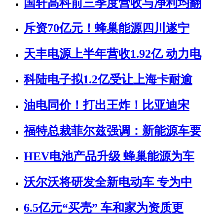
国轩高科前三季度营收与净利均翻
斥资70亿元！蜂巢能源四川遂宁
天丰电源上半年营收1.92亿 动力电
科陆电子拟1.2亿受让上海卡耐逾
油电同价！打出王炸！比亚迪宋
福特总裁菲尔兹强调：新能源车要
​HEV电池产品升级 蜂巢能源为车
沃尔沃将研发全新电动车 专为中
6.5亿元“买壳” 车和家为资质更