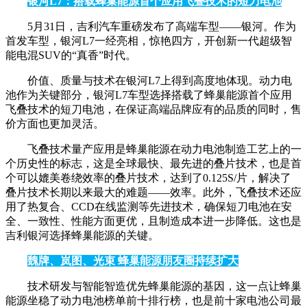
银河L7：搭载蜂巢能源首个应用飞叠技术的短刀电池
5月31日，吉利汽车重磅发布了高端车型——银河。作为
首发车型，银河L7一经亮相，惊艳四方，开创新一代超级智
能电混SUV的“真香”时代。
价值、质量与技术在银河L7上得到高度地体现。动力电
池作为关键部分，银河L7车型选择搭载了蜂巢能源首个应用
飞叠技术的短刀电池，在保证高端品牌应有的品质的同时，售
价方面也更加灵活。
飞叠技术量产应用是蜂巢能源在动力电池制造工艺上的一
个历史性的标志，这是全球最快、最先进的叠片技术，也是首
个可以媲美卷绕效率的叠片技术，达到了0.125S/片，解决了
叠片技术长期以来最大的难题——效率。此外，飞叠技术还应
用了热复合、CCD在线监测等先进技术，确保短刀电池在安
全、一致性、性能方面更优，且制造成本进一步降低。这也是
吉利银河选择蜂巢能源的关键。
魏牌、岚图、光束 蜂巢能源朋友圈持续扩大
技术研发与智能智造优先蜂巢能源的基因，这一点让蜂巢
能源坐稳了动力电池榜单前十排行榜，也是前十家电池公司最