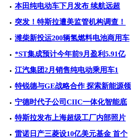
本田纯电动车下月发布 续航远超
突发！特斯拉遭美监管机构调查！
潍柴新投运200辆氢燃料电池商用车
*ST集成预计今年前9月盈利5.91亿
江汽集团2月销售纯电动乘用车1
特锐德与GE战略合作 探索新能源领
宁德时代子公司CIIC一体化智能底
特斯拉发布上海超级工厂内部照片
雷诺日产三菱设10亿美元基金 首个