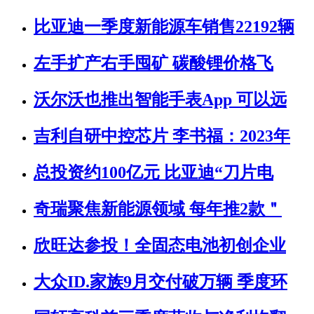
比亚迪一季度新能源车销售22192辆
左手扩产右手囤矿 碳酸锂价格飞
沃尔沃也推出智能手表App 可以远
吉利自研中控芯片 李书福：2023年
总投资约100亿元 比亚迪“刀片电
奇瑞聚焦新能源领域 每年推2款＂
欣旺达参投！全固态电池初创企业
大众ID.家族9月交付破万辆 季度环