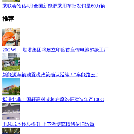
乘联会预估4月全国新能源乘用车批发销量60万辆
推荐
20GWh！塔塔集团将建立印度首座锂电池超级工厂
新能源车辆购置税政策确认延续！“车能路云”
挺进北非！国轩高科或将在摩洛哥建造年产100G
电芯成本逐步提升 上下游博弈情绪依旧浓重