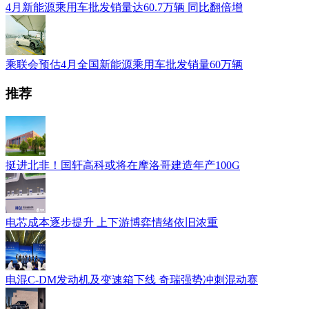
4月新能源乘用车批发销量达60.7万辆 同比翻倍增
乘联会预估4月全国新能源乘用车批发销量60万辆
推荐
挺进北非！国轩高科或将在摩洛哥建造年产100G
电芯成本逐步提升 上下游博弈情绪依旧浓重
电混C-DM发动机及变速箱下线 奇瑞强势冲刺混动赛