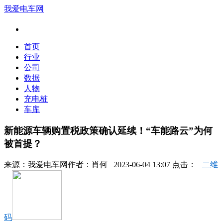
我爱电车网
首页
行业
公司
数据
人物
充电桩
车库
新能源车辆购置税政策确认延续！“车能路云”为何
被首提？
来源：
我爱电车网
作者：
肖何
2023-06-04 13:07 点击：
二维
码