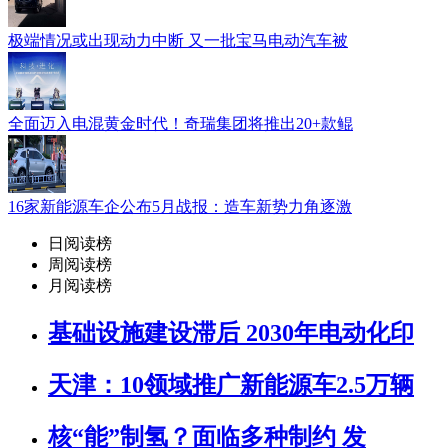
极端情况或出现动力中断 又一批宝马电动汽车被
全面迈入电混黄金时代！奇瑞集团将推出20+款鲲
16家新能源车企公布5月战报：造车新势力角逐激
日阅读榜
周阅读榜
月阅读榜
基础设施建设滞后 2030年电动化印
天津：10领域推广新能源车2.5万辆
核“能”制氢？面临多种制约 发