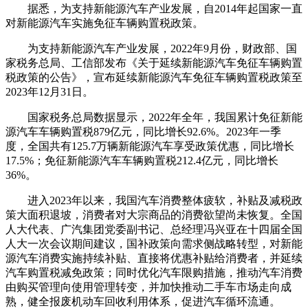
据悉，为支持新能源汽车产业发展，自2014年起国家一直
对新能源汽车实施免征车辆购置税政策。
为支持新能源汽车产业发展，2022年9月份，财政部、国
家税务总局、工信部发布《关于延续新能源汽车免征车辆购置
税政策的公告》，宣布延续新能源汽车免征车辆购置税政策至
2023年12月31日。
国家税务总局数据显示，2022年全年，我国累计免征新能
源汽车车辆购置税879亿元，同比增长92.6%。2023年一季
度，全国共有125.7万辆新能源汽车享受政策优惠，同比增长
17.5%；免征新能源汽车车辆购置税212.4亿元，同比增长
36%。
进入2023年以来，我国汽车消费整体疲软，补贴及减税政
策大面积退坡，消费者对大宗商品的消费欲望尚未恢复。全国
人大代表、广汽集团党委副书记、总经理冯兴亚在十四届全国
人大一次会议期间建议，国补政策向需求侧战略转型，对新能
源汽车消费实施持续补贴、直接将优惠补贴给消费者，并延续
汽车购置税减免政策；同时优化汽车限购措施，推动汽车消费
由购买管理向使用管理转变，并加快推动二手车市场走向成
熟，健全报废机动车回收利用体系，促进汽车循环流通。