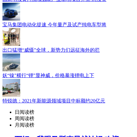
宝马集团电动化提速 今年量产及试产纯电车型将
出口猛增“威慑”全球，新势力们远征海外的拦
妖“镍”横行“锂”显神威，价格暴涨锂电上下
特锐德：2021年新能源领域项目中标额约20亿元
日阅读榜
周阅读榜
月阅读榜