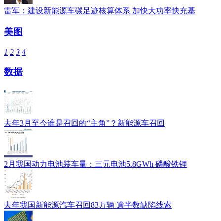
雷军：建设新能源车碳足迹核算体系 加快大功率快充基
美图
1
2
3
4
数据
去年3月至今谁是召回的“主角”？新能源车召回
2月我国动力电池装车量：三元电池5.8GWh 磷酸铁锂
去年我国新能源汽车召回83万辆 逾半数缺陷线索