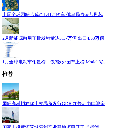
上周全球因缺芯减产1.31万辆车 俄乌局势或加剧芯
2月新能源乘用车批发销量达31.7万辆 出口4.53万辆
1月全球电动车销量榜：仅3款外国车上榜 Model 3跌
推荐
国轩高科拟在瑞士交易所发行GDR 加快动力电池全
国家电投黄河流域氢能产业基地项目开工 总投资