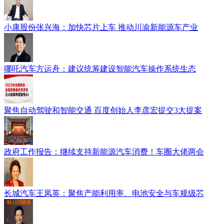
小康股份张兴海：加快芯片上车 推动川渝新能源车产业
哪吒汽车方运舟：建议统筹建设智能汽车操作系统生态
聚焦自动驾驶和智能交通 百度创始人李彦宏提交3大提案
政府工作报告：继续支持新能源汽车消费！车圈大佬两会
长城汽车王凤英：聚焦产能利用率、电池安全与车规级芯