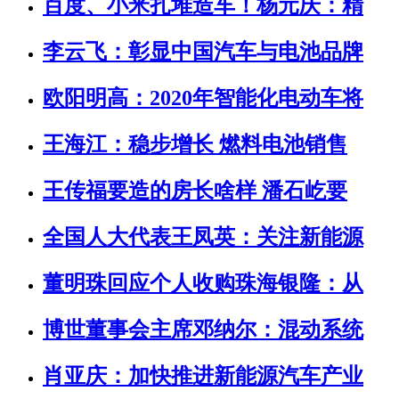
百度、小米扎堆造车！杨元庆：精
李云飞：彰显中国汽车与电池品牌
欧阳明高：2020年智能化电动车将
王海江：稳步增长 燃料电池销售
王传福要造的房长啥样 潘石屹要
全国人大代表王凤英：关注新能源
董明珠回应个人收购珠海银隆：从
博世董事会主席邓纳尔：混动系统
肖亚庆：加快推进新能源汽车产业