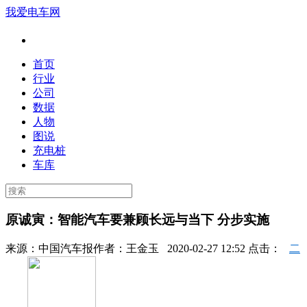
我爱电车网
首页
行业
公司
数据
人物
图说
充电桩
车库
原诚寅：智能汽车要兼顾长远与当下 分步实施
来源：
中国汽车报
作者：
王金玉
2020-02-27 12:52 点击：
二