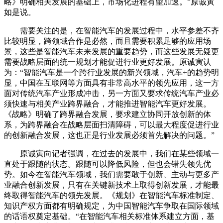
略》明确相关发展的基础上，市场化进程有望加速。”原诚寅
如是说。
需要关注的是，在智能汽车的发展过程中，水平参差不齐
比较明显，跨领域合作是必然，而且需要积累足够的应用场
景，这些是智能汽车未来发展的重要趋势，而这些发展无疑更
需要战略层面的统一规划才能促进行业更好发展。原诚寅认
为：“智能汽车是一个跨行业发展的新兴领域，汽车+的趋势明
显，中国在互联网等方面具有非常高水平的领先应用，这一方
面对传统汽车产业形成冲击，另一方面又要求传统汽车产业必
须快速与相关产业跨界融合，才能推进智能汽车更好发展。
《战略》明确了跨界融合发展，要求建立协同开放创新的体
系，为跨界融合在战略层面扫清障碍，可以最大程度促进行业
的创新融合发展，这也正是行业发展必须首先解决的问题。”
原诚寅向记者强调，在过去的发展中，我们在某些领域一
直处于跟随的状态。跟随可以降低风险，但也会错失领先优
势。如今在智能汽车领域，我们需要敢于创新、主动与更多产
业融合创新发展，只有在关键新技术上取得创新发展，才能最
终取得智能汽车的领先发展。《规划》在智能汽车标准制定、
知识产权方面都有明确规定，为中国智能汽车争取在国际领域
的话语权奠定基础。“在智能汽车相关标准体系建立方面，基