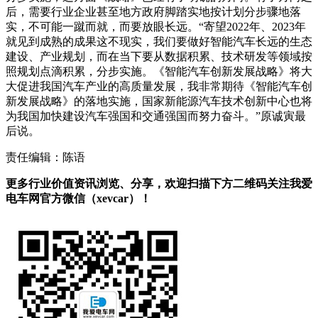
后，需要行业企业甚至地方政府脚踏实地按计划分步骤地落
实，不可能一蹴而就，而要放眼长远。“寄望2022年、2023年
就见到成熟的成果这不现实，我们要做好智能汽车长远的生态
建设、产业规划，而在当下要从数据积累、技术研发等领域按
照规划点滴积累，分步实施。《智能汽车创新发展战略》将大
大促进我国汽车产业的高质量发展，我非常期待《智能汽车创
新发展战略》的落地实施，国家新能源汽车技术创新中心也将
为我国加快建设汽车强国和交通强国而努力奋斗。”原诚寅最
后说。
责任编辑：陈语
更多行业价值资讯浏览、分享，欢迎扫描下方二维码关注我爱
电车网官方微信（xevcar）！