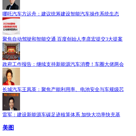
哪吒汽车方运舟：建议统筹建设智能汽车操作系统生态
聚焦自动驾驶和智能交通 百度创始人李彦宏提交3大提案
政府工作报告：继续支持新能源汽车消费！车圈大佬两会
长城汽车王凤英：聚焦产能利用率、电池安全与车规级芯
雷军：建设新能源车碳足迹核算体系 加快大功率快充基
美图