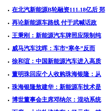
在北汽新能源B轮融资111.18亿后 郑
再论新能源车路线 付于武喊话政
王秉刚：新能源汽车牌照应限制纯
威马汽车沈晖：车市“寒冬”反而
徐和谊：中国新能源汽车进入高质
董明珠回应个人收购珠海银隆：从
珠海银隆敖建华：新能源车技术是
博世董事会主席邓纳尔：混动系统