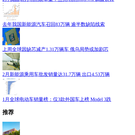
去年我国新能源汽车召回83万辆 逾半数缺陷线索
上周全球因缺芯减产1.31万辆车 俄乌局势或加剧芯
2月新能源乘用车批发销量达31.7万辆 出口4.53万辆
1月全球电动车销量榜：仅3款外国车上榜 Model 3跌
推荐