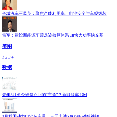
长城汽车王凤英：聚焦产能利用率、电池安全与车规级芯
雷军：建设新能源车碳足迹核算体系 加快大功率快充基
美图
1
2
3
4
数据
去年3月至今谁是召回的“主角”？新能源车召回
2月我国动力电池装车量：三元电池5.8GWh 磷酸铁锂