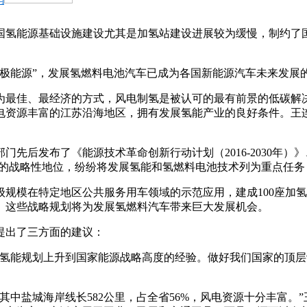
国氢能源基础设施建设尤其是加氢站建设进展较为缓慢，制约了
终极能源”，发展氢燃料电池汽车已成为各国新能源汽车未来发展
为最佳、最经济的方式，风电制氢是被认可的最有前景的低碳解
电资源丰富的江苏沿海地区，拥有发展氢能产业的良好条件。王
门先后发布了《能源技术革命创新行动计划（2016-2030年
池产业的战略性地位，纷纷将发展氢能和氢燃料电池技术列为重点
级规模在特定地区公共服务用车领域的示范应用，建成100座加氢站；
站。这些战略规划将为发展氢燃料汽车带来巨大发展机会。
提出了三方面的建议：
把氢能规划上升到国家能源战略高度的经验。做好我们国家的顶
，其中盐城海岸线长582公里，占全省56%，风电资源十分丰富