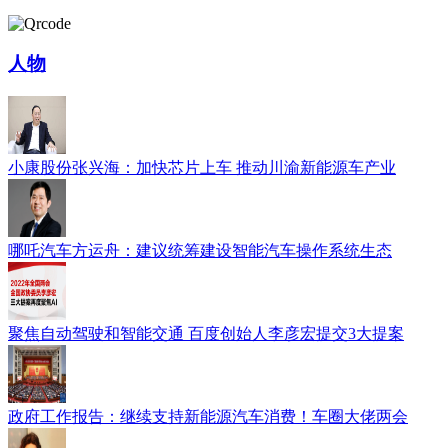
人物
小康股份张兴海：加快芯片上车 推动川渝新能源车产业
哪吒汽车方运舟：建议统筹建设智能汽车操作系统生态
聚焦自动驾驶和智能交通 百度创始人李彦宏提交3大提案
政府工作报告：继续支持新能源汽车消费！车圈大佬两会