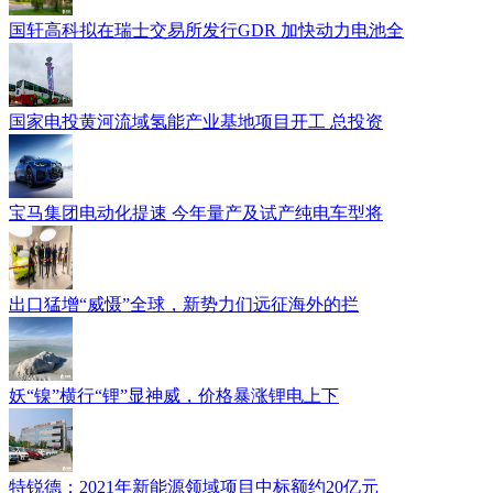
国轩高科拟在瑞士交易所发行GDR 加快动力电池全
国家电投黄河流域氢能产业基地项目开工 总投资
宝马集团电动化提速 今年量产及试产纯电车型将
出口猛增“威慑”全球，新势力们远征海外的拦
妖“镍”横行“锂”显神威，价格暴涨锂电上下
特锐德：2021年新能源领域项目中标额约20亿元