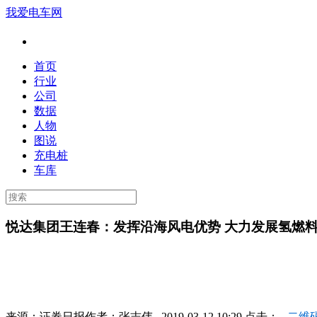
我爱电车网
首页
行业
公司
数据
人物
图说
充电桩
车库
悦达集团王连春：发挥沿海风电优势 大力发展氢燃
来源：
证券日报
作者：
张志伟
2019-03-12 10:29 点击：
二维