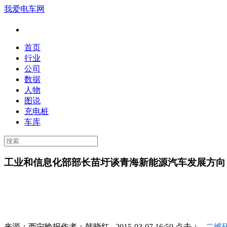
我爱电车网
首页
行业
公司
数据
人物
图说
充电桩
车库
工业和信息化部部长苗圩谈青海新能源汽车发展方向
来源：
西宁晚报
作者：
韩晓红
2015-03-07 16:50 点击：
二维