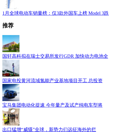
1月全球电动车销量榜：仅3款外国车上榜 Model 3跌
推荐
国轩高科拟在瑞士交易所发行GDR 加快动力电池全
国家电投黄河流域氢能产业基地项目开工 总投资
宝马集团电动化提速 今年量产及试产纯电车型将
出口猛增“威慑”全球，新势力们远征海外的拦