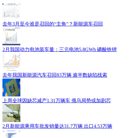
去年3月至今谁是召回的“主角”？新能源车召回
2月我国动力电池装车量：三元电池5.8GWh 磷酸铁锂
去年我国新能源汽车召回83万辆 逾半数缺陷线索
上周全球因缺芯减产1.31万辆车 俄乌局势或加剧芯
2月新能源乘用车批发销量达31.7万辆 出口4.53万辆