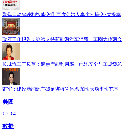
聚焦自动驾驶和智能交通 百度创始人李彦宏提交3大提案
政府工作报告：继续支持新能源汽车消费！车圈大佬两会
长城汽车王凤英：聚焦产能利用率、电池安全与车规级芯
雷军：建设新能源车碳足迹核算体系 加快大功率快充基
美图
1
2
3
4
数据